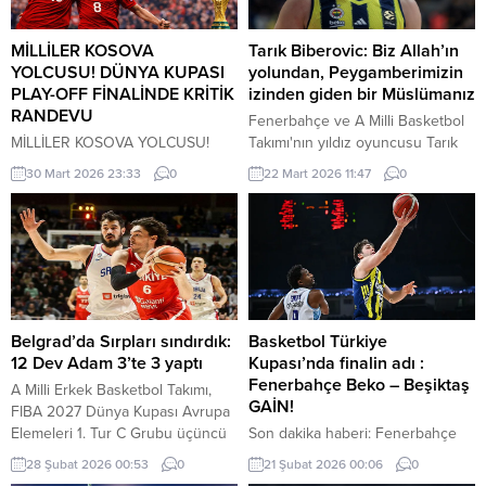
MİLLİLER KOSOVA
Tarık Biberovic: Biz Allah’ın
YOLCUSU! DÜNYA KUPASI
yolundan, Peygamberimizin
PLAY-OFF FİNALİNDE KRİTİK
izinden giden bir Müslümanız
RANDEVU
Fenerbahçe ve A Milli Basketbol
MİLLİLER KOSOVA YOLCUSU!
Takımı'nın yıldız oyuncusu Tarık
DÜNYA KUPASI PLAY-OFF
Biberovic, "Biz Allah'ın yolundan,
30 Mart 2026 23:33
0
22 Mart 2026 11:47
0
FİNALİNDE KRİTİK RANDEVU A
peygamberimizin izinden giden
Milli Futbol Takımı, 24 yıllık Dünya
Müslümanız. Öz güvenimi
Kupası hasretine son vermek için
sağlayan şey bu" açıklamasını
son viraja girdi. Yarı finalde
yaptı.
Romanya’yı deviren “Bizim
Çocuklar”, play-off finalinde
Kosova ile deplasmanda karşı
karşıya gelecek. İSTANBUL –
Belgrad’da Sırpları sındırdık:
Basketbol Türkiye
2026 FIFA Dünya Kupası yolunda
12 Dev Adam 3’te 3 yaptı
Kupası’nda finalin adı :
kader anı geldi çattı. Play-off...
Fenerbahçe Beko – Beşiktaş
A Milli Erkek Basketbol Takımı,
GAİN!
FIBA 2027 Dünya Kupası Avrupa
Elemeleri 1. Tur C Grubu üçüncü
Son dakika haberi: Fenerbahçe
maçında Sırbistan'ı deplasmanda
Beko, Basketbol Türkiye Kupası
28 Şubat 2026 00:53
0
21 Şubat 2026 00:06
0
82-78 mağlup etti. Bu sonuçla
yarı final maçında Türk Telekom'u