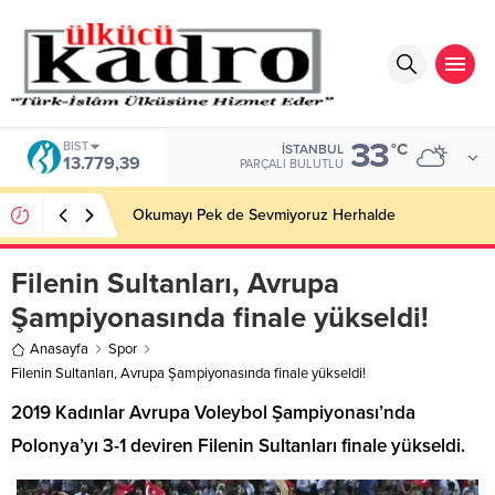
33
BIST
°C
İSTANBUL
13.779,39
PARÇALI BULUTLU
Okumayı Pek de Sevmiyoruz Herhalde
Filenin Sultanları, Avrupa
Şampiyonasında finale yükseldi!
Anasayfa
Spor
Filenin Sultanları, Avrupa Şampiyonasında finale yükseldi!
2019 Kadınlar Avrupa Voleybol Şampiyonası’nda
Polonya’yı 3-1 deviren Filenin Sultanları finale yükseldi.