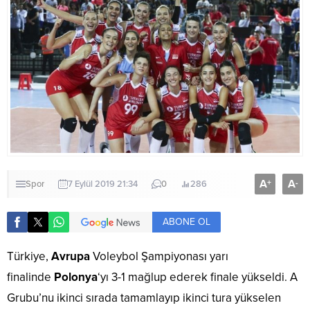
A
A
+
-
Spor
7 Eylül 2019 21:34
0
286
ABONE OL
Türkiye,
Avrupa
Voleybol Şampiyonası yarı
finalinde
Polonya
‘yı 3-1 mağlup ederek finale yükseldi. A
Grubu’nu ikinci sırada tamamlayıp ikinci tura yükselen