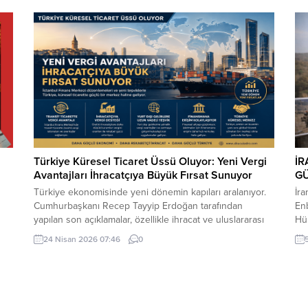
içerisindeki direkte bulunan Türk bayrağı rüzgar
der
nedeniyle ipinin kopmasıyla yere düştü. Bu sırada parkta
ala
oynayan çocuklar yere...
içe
Türkiye Küresel Ticaret Üssü Oluyor: Yeni Vergi
İR
Avantajları İhracatçıya Büyük Fırsat Sunuyor
G
Türkiye ekonomisinde yeni dönemin kapıları aralanıyor.
İr
Cumhurbaşkanı Recep Tayyip Erdoğan tarafından
Enb
yapılan son açıklamalar, özellikle ihracat ve uluslararası
Hür
ticaret alanında faaliyet gösteren firmalar için dikkat
yap
24 Nisan 2026 07:46
0
a
çekici fırsatlar barındırıyor. İstanbul Finans Merkezi
tut
merkezli yeni düzenlemeler, Türkiye’nin küresel ticarette
daha aktif rol almasını hedeflerken, vergi avantajları ve
finansal teşvikler iş dünyasında yeni...