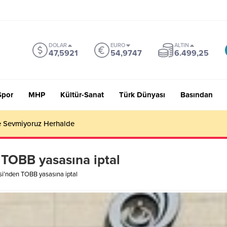
DOLAR
EURO
ALTIN
47,5921
54,9747
6.499,25
Spor
MHP
Kültür-Sanat
Türk Dünyası
Basından
 Sevmiyoruz Herhalde
TOBB yasasına iptal
’nden TOBB yasasına iptal