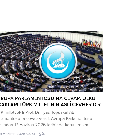
VRUPA PARLAMENTOSU’NA CEVAP: ÜLKÜ
AKLARI TÜRK MİLLETİNİN ASLÎ CEVHERİDİR
 milletvekili Prof. Dr. İlyas Topsakal AB
rlamentosuna cevap verdi: Avrupa Parlamentosu
afından 17 Haziran 2026 tarihinde kabul edilen
kiye Raporu, teknik bir ilerleme belgesi olmaktan
19 Haziran 2026 08:51
0
ade, Türkiye-AB ilişkilerinin gerilimli fay hatlarını