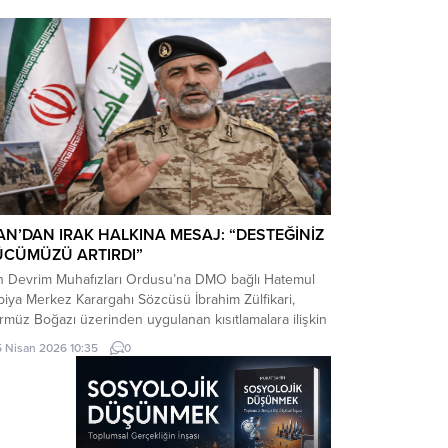
inleştiren ve Ankara’nın stratejik özerkliğini hedef
n bir siyasi pozisyon belgesi niteliğindedir. Raporun
riği, Türkiye’nin iç siyasi dengelerine...
AN’DAN IRAK HALKINA MESAJ: “DESTEĞİNİZ
ÜCÜMÜZÜ ARTIRDI”
an Devrim Muhafızları Ordusu’na DMO bağlı Hatemul
iya Merkez Karargahı Sözcüsü İbrahim Zülfikari,
müz Boğazı üzerinden uygulanan kısıtlamalara ilişkin
tığı açıklamada, Irak’ın bu kısıtlamalardan muaf
5 Nisan 2026 10:35
0
ulacağını belirtti.