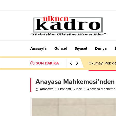
Anasayfa
Güncel
Siyaset
Dünya
SON DAKİKA
Okumayı Pek de
Anayasa Mahkemesi’nden 
Anasayfa
Ekonomi
,
Güncel
Anayasa Mahkemesi