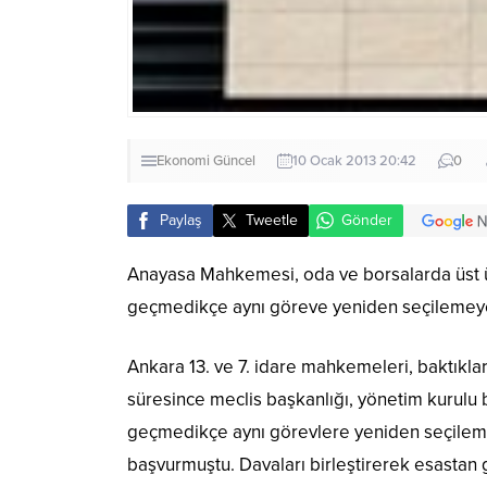
Ekonomi
Güncel
10 Ocak 2013 20:42
0
Paylaş
Tweetle
Gönder
Anayasa Mahkemesi, oda ve borsalarda üst ü
geçmedikçe aynı göreve yeniden seçilemeyece
Ankara 13. ve 7. idare mahkemeleri, baktıkla
süresince meclis başkanlığı, yönetim kurulu 
geçmedikçe aynı görevlere yeniden seçilem
başvurmuştu. Davaları birleştirerek esasta