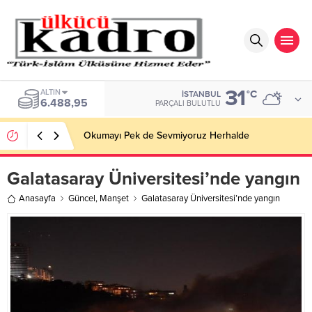
31
BIST
°C
İSTANBUL
13.798,82
PARÇALI BULUTLU
Okumayı Pek de Sevmiyoruz Herhalde
Galatasaray Üniversitesi’nde yangın
Anasayfa
Güncel
,
Manşet
Galatasaray Üniversitesi’nde yangın