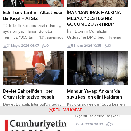
Türk bayrağı rüzgar nedeniyle
Türkiye-AB ilişkilerinin gerilimli fay
ipinin kopmasıyla yere düştü. Bu
hatlarını derinleştiren ve
Eski Türk Tarihini Altüst Eden
İRAN’DAN IRAK HALKINA
sırada parkta oynayan çocuklar
Ankara’nın stratejik özerkliğini
Bir Keşif – ATSIZ
MESAJ: “DESTEĞİNİZ
yere...
hedef alan bir siyasi pozisyon
GÜCÜMÜZÜ ARTIRDI”
Türk Tarih Kurumu tarafından üç
belgesi niteliğindedir. Raporun
ayda bir yayınlanan Belleten’in
İran Devrim Muhafızları
içeriği, Türkiye’nin iç siyasi
Temmuz 1969 tarihli 131. sayısında
Ordusu’na DMO bağlı Hatemul
dengelerine...
(427. sayfada) «Milâttan Önce IV.
Enbiya Merkez Karargahı
31 Mayıs 2026 06:07
0
5 Nisan 2026 10:35
0
Yüzyıla Ait Türkçe Yazıtlar
Sözcüsü İbrahim Zülfikari,
Bulundu» başlıklı kısa bir haber
Hürmüz Boğazı üzerinden
vardı. Tass Ajansı’nın Alma Ata
uygulanan kısıtlamalara ilişkin
kaynaklı bir haberinde, bu
yaptığı açıklamada, Irak’ın bu
yazıtlarda yapılan incelemelere
kısıtlamalardan muaf tutulacağını
göre, bunların Milât’tan Önce IV.
belirtti.
Yüzyılda meydana getirildiği ve
merkezi...
Devlet Bahçeli’den İlber
Mansur Yavaş: Ankara’da
Ortaylı için taziye mesajı
suyu kesilen elini kaldırsın
Devlet Bahçeli, İstanbul'da tedavi
Katıldığı söyleşide "Suyu kesilen
gördüğü hastanede hayatını
elini kaldırsın" diyen Ankara
REKLAMI KAPAT
kaybeden Prof. Dr. İlber Ortaylı
Büyükşehir Belediye Başkanı
için taziye mesajı yayımladı.
Mansur Yavaş, gençlerin yarısının
14 Mart 2026 00:00
0
29 Ocak 2026 08:30
0
elini kaldırması sonucu neye