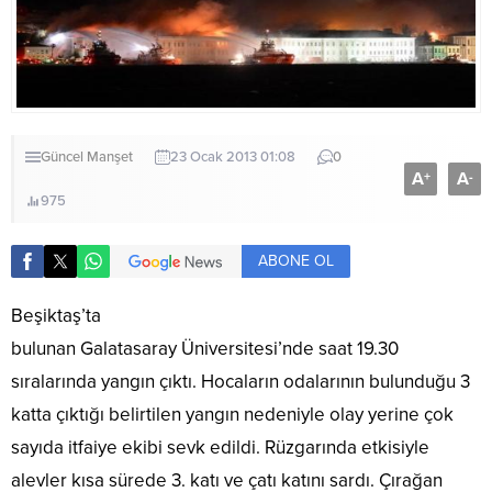
Güncel
Manşet
23 Ocak 2013 01:08
0
A
A
+
-
975
ABONE OL
Beşiktaş’ta
bulunan Galatasaray Üniversitesi’nde saat 19.30
sıralarında yangın çıktı. Hocaların odalarının bulunduğu 3
katta çıktığı belirtilen yangın nedeniyle olay yerine çok
sayıda itfaiye ekibi sevk edildi. Rüzgarında etkisiyle
alevler kısa sürede 3. katı ve çatı katını sardı. Çırağan