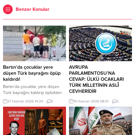
Benzer Konular
Bartın’da çocuklar yere
AVRUPA
düşen Türk bayrağını öpüp
PARLAMENTOSU’NA
kaldırdı!
CEVAP: ÜLKÜ OCAKLARI
TÜRK MİLLETİNİN ASLÎ
Bartın’da çocuklar, yere düşen
CEVHERİDİR
Türk bayrağını kaldırıp öptükten
sonra gelen itfaiye ekiplerinin de
MHP milletvekili Prof. Dr. İlyas
27 Haziran 2026 14:24
0
19 Haziran 2026 08:51
0
yardımıyla göndere çekti. O anlar
Topsakal AB parlamentosuna
cep telefonu kamerası tarafından
cevap verdi: Avrupa
kaydedildi. Yerden kaldırıp öptüler
Parlamentosu tarafından 17
Kemerköprü Mahallesi’nde dün
Haziran 2026 tarihinde kabul
akşam saatlerinde Cumhuriyet
edilen Türkiye Raporu, teknik bir
Parkı içerisindeki direkte bulunan
ilerleme belgesi olmaktan ziyade,