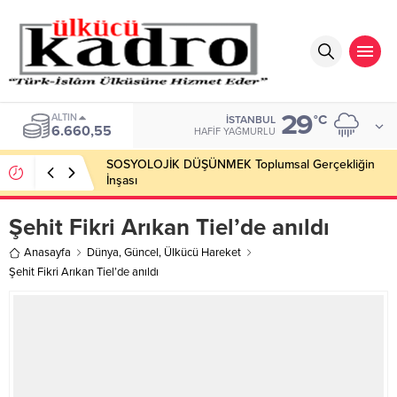
29
ALTIN
°C
İSTANBUL
6.660,55
HAFIF YAĞMURLU
SOSYOLOJİK DÜŞÜNMEK Toplumsal Gerçekliğin
İnşası
Şehit Fikri Arıkan Tiel’de anıldı
Anasayfa
Dünya
,
Güncel
,
Ülkücü Hareket
Şehit Fikri Arıkan Tiel’de anıldı