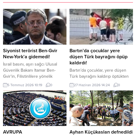
Siyonist terörist Ben-Gvir
Bartın’da çocuklar yere
New-York’a gidemedi!
düşen Türk bayrağını öpüp
kaldırdı!
İsrail basını, aşırı sağcı Ulusal
Güvenlik Bakanı Itamar Ben-
Bartın’da çocuklar, yere düşen
Gvir'in, Filistinlilere yönelik
Türk bayrağını kaldırıp öptükten
politika ve uygulamaları nedeniyle
sonra gelen itfaiye ekiplerinin de
5 Temmuz 2026 10:19
0
27 Haziran 2026 14:24
0
"gözaltına alınma" endişesiyle bu
yardımıyla göndere çekti. O anlar
hafta New York'a yapacağı ziyareti
cep telefonu kamerası tarafından
iptal ettiğini ileri sürdü.
kaydedildi. Yerden kaldırıp öptüler
Kemerköprü Mahallesi’nde dün
akşam saatlerinde Cumhuriyet
Parkı içerisindeki direkte bulunan
Türk bayrağı rüzgar nedeniyle
ipinin kopmasıyla yere düştü. Bu
AVRUPA
Ayhan Küçükaslan defnedildi