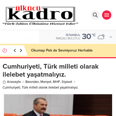
30
BIST
°C
İSTANBUL
13.703,13
PARÇALI BULUTLU
Okumayı Pek de Sevmiyoruz Herhalde
Cumhuriyeti, Türk milleti olarak
ilelebet yaşatmalıyız.
Anasayfa
Basından
,
Manşet
,
MHP
,
Siyaset
Cumhuriyeti, Türk milleti olarak ilelebet yaşatmalıyız.