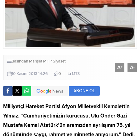
Basından
Manşet
MHP
Siyaset
A
A
+
-
10 Kasım 2013 14:26
0
1.173
ABONE OL
Milliyetçi Hareket Partisi Afyon Milletvekili Kemalettin
Yılmaz, “Cumhuriyetimizin kurucusu, Ulu Önder Gazi
Mustafa Kemal Atatürk’ün aramızdan ayrılışının 75. yıl
dönümünde saygı, rahmet ve minnetle anıyorum.” Dedi.