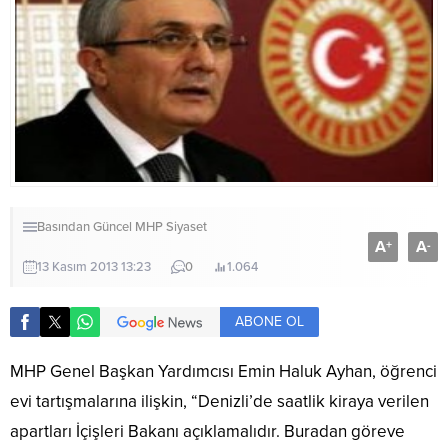
Basından
Güncel
MHP
Siyaset
A
A
+
-
13 Kasım 2013 13:23
0
1.064
ABONE OL
MHP Genel Başkan Yardımcısı Emin Haluk Ayhan, öğrenci
evi tartışmalarına ilişkin, “Denizli’de saatlik kiraya verilen
apartları İçişleri Bakanı açıklamalıdır. Buradan göreve