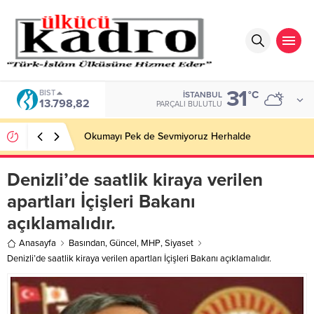
31
BIST
°C
İSTANBUL
13.798,82
PARÇALI BULUTLU
Okumayı Pek de Sevmiyoruz Herhalde
Denizli’de saatlik kiraya verilen
apartları İçişleri Bakanı
açıklamalıdır.
Anasayfa
Basından
,
Güncel
,
MHP
,
Siyaset
Denizli’de saatlik kiraya verilen apartları İçişleri Bakanı açıklamalıdır.