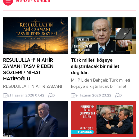
Benzer Konular
RESULULLAH’IN AHİR
Türk milleti köşeye
ZAMANI TASVİR EDEN
sıkıştırılacak bir millet
SÖZLERİ / NİHAT
değildir.
HATİPOĞLU
MHP Lideri Bahçeli: Türk milleti
RESULULLAH’IN AHİR ZAMANI
köşeye sıkıştırılacak bir millet
TASVİR EDEN SÖZLERİ İnsanlar
değildir. Türk milleti, karşısına
21 Haziran 2026 07:42
0
9 Haziran 2026 23:22
0
heveslerine uyacaklar, zan ile
yedi düvel de dizilse tarih
hükmedilecek. Bilinmeyen
sahnesinden silinecek bir millet
konularda insanlar konuşacaklar.
değildir. Türkiye, ham hayaller
Cehalet, dini bilmemek
kurulup çizilen haritaların
çoğalacak. Çocuk istenmeyecek.
kenarına sıkıştırılacak, eline bir
Dostluk azalacak. Dost dosta
avuç toprak verilip denizlerinden
güvenmeyecek. İnsanlar bir
koparılacak bir ülke değildir.