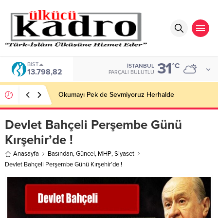
31
BIST
°C
İSTANBUL
13.798,82
PARÇALI BULUTLU
Okumayı Pek de Sevmiyoruz Herhalde
Devlet Bahçeli Perşembe Günü
Kırşehir’de !
Anasayfa
Basından
,
Güncel
,
MHP
,
Siyaset
Devlet Bahçeli Perşembe Günü Kırşehir’de !