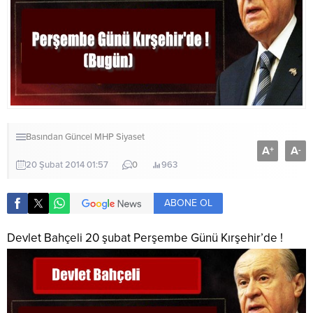
Basından
Güncel
MHP
Siyaset
A
A
+
-
20 Şubat 2014 01:57
0
963
ABONE OL
Devlet Bahçeli 20 şubat Perşembe Günü Kırşehir’de !