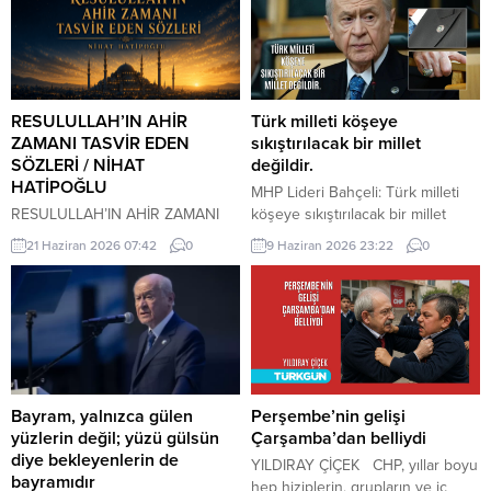
RESULULLAH’IN AHİR
Türk milleti köşeye
ZAMANI TASVİR EDEN
sıkıştırılacak bir millet
SÖZLERİ / NİHAT
değildir.
HATİPOĞLU
MHP Lideri Bahçeli: Türk milleti
RESULULLAH’IN AHİR ZAMANI
köşeye sıkıştırılacak bir millet
TASVİR EDEN SÖZLERİ İnsanlar
değildir. Türk milleti, karşısına
21 Haziran 2026 07:42
0
9 Haziran 2026 23:22
0
heveslerine uyacaklar, zan ile
yedi düvel de dizilse tarih
hükmedilecek. Bilinmeyen
sahnesinden silinecek bir millet
konularda insanlar konuşacaklar.
değildir. Türkiye, ham hayaller
Cehalet, dini bilmemek
kurulup çizilen haritaların
çoğalacak. Çocuk istenmeyecek.
kenarına sıkıştırılacak, eline bir
Dostluk azalacak. Dost dosta
avuç toprak verilip denizlerinden
güvenmeyecek. İnsanlar bir
koparılacak bir ülke değildir.
araya toplandıklarında, içlerinde
Devlet Bahçeli MHP TBMM Grup
Bayram, yalnızca gülen
Perşembe’nin gelişi
Allah’tan korkan bulunmadığı
Toplantısı’nda Türkiye’nin
yüzlerin değil; yüzü gülsün
Çarşamba’dan belliydi
zaman kıyamet yakındır. Kıyamet
gündemine ve...
diye bekleyenlerin de
YILDIRAY ÇİÇEK CHP, yıllar boyu
kopmadan önce yıldızların etkili
bayramıdır
hep hiziplerin, grupların ve iç