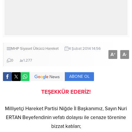
MHP
Siyaset
Ülkücü Hareket
4 Şubat 2014 14:56
A
A
+
-
0
1.277
ABONE OL
TEŞEKKÜR EDERİZ!
Milliyetçi Hareket Partisi Niğde İl Başkanımız, Sayın Nuri
ERTAN Beyefendinin vefatı dolayısı ile cenaze törenine
bizzat katılan;