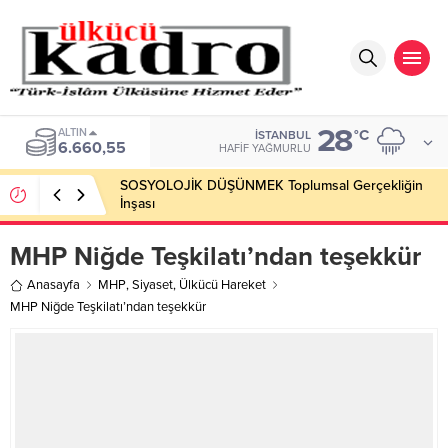
28
ALTIN
°C
İSTANBUL
6.660,55
HAFIF YAĞMURLU
SOSYOLOJİK DÜŞÜNMEK Toplumsal Gerçekliğin
İnşası
MHP Niğde Teşkilatı’ndan teşekkür
Anasayfa
MHP
,
Siyaset
,
Ülkücü Hareket
MHP Niğde Teşkilatı’ndan teşekkür