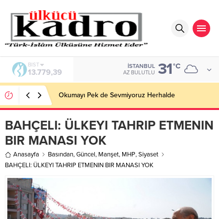
31
BIST
°C
İSTANBUL
13.779,39
AZ BULUTLU
Okumayı Pek de Sevmiyoruz Herhalde
BAHÇELI: ÜLKEYI TAHRIP ETMENIN
BIR MANASI YOK
Anasayfa
Basından
,
Güncel
,
Manşet
,
MHP
,
Siyaset
BAHÇELI: ÜLKEYI TAHRIP ETMENIN BIR MANASI YOK