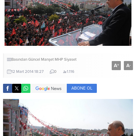
Basından
Güncel
Manşet
MHP
Siyaset
A
A
+
-
12 Mart 2014 18:27
0
1.116
ABONE OL