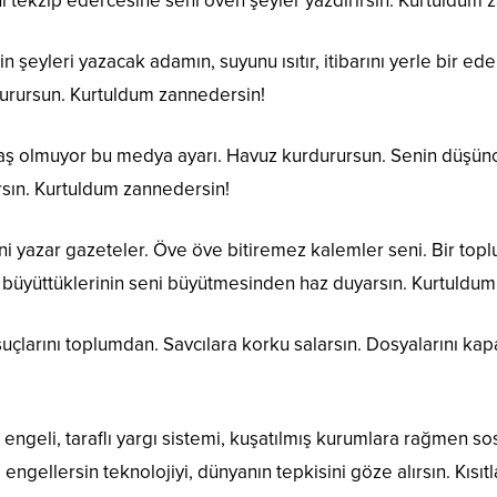
i tekzip edercesine seni öven şeyler yazdırırsın. Kurtuldum 
n şeyleri yazacak adamın, suyunu ısıtır, itibarını yerle bir e
turursun. Kurtuldum zannedersin!
baş olmuyor bu medya ayarı. Havuz kurdurursun. Senin düşünce
ırsın. Kurtuldum zannedersin!
ni yazar gazeteler. Öve öve bitiremez kalemler seni. Bir top
in büyüttüklerinin seni büyütmesinden haz duyarsın. Kurtuldu
suçlarını toplumdan. Savcılara korku salarsın. Dosyalarını kap
ngeli, taraflı yargı sistemi, kuşatılmış kurumlara rağmen s
 engellersin teknolojiyi, dünyanın tepkisini göze alırsın. Kısı