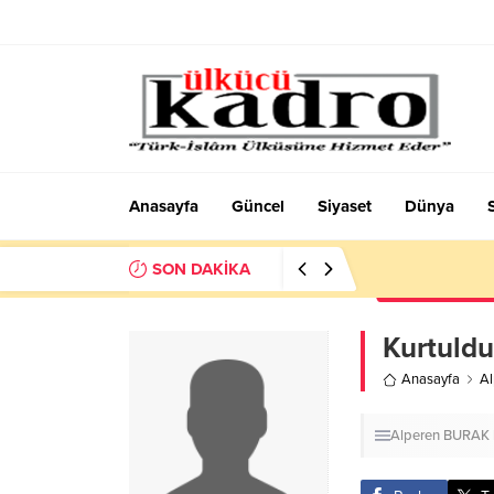
Anasayfa
Güncel
Siyaset
Dünya
SON DAKİKA
Okumayı Pek de
Kurtuld
Anasayfa
A
Alperen BURAK