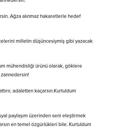
zannedersin.
dersin. Ağza alınmaz hakaretlerle hedef
lerini milletin düşüncesiymiş gibi yazacak
lum mühendisliği ürünü olarak, göklere
m zannedersin!
attırır, adaletten kaçarsın.Kurtuldum
osyal paylaşım üzerinden seni eleştirmek
tlarsın en temel özgürlükleri bile. Kurtuldum