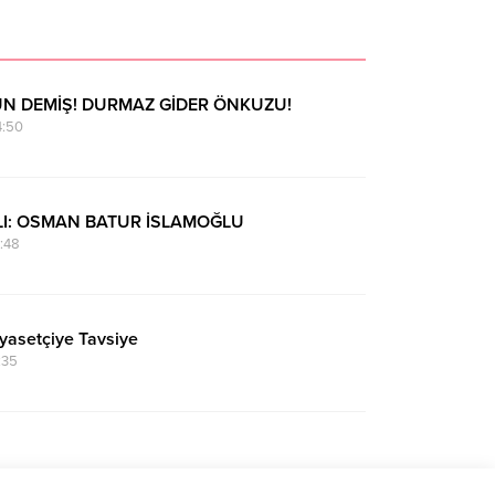
N DEMİŞ! DURMAZ GİDER ÖNKUZU!
4:50
LI: OSMAN BATUR İSLAMOĞLU
:48
iyasetçiye Tavsiye
:35