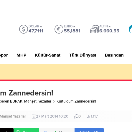
DOLAR
EURO
ALTIN
47,7111
55,1881
6.660,55
Spor
MHP
Kültür-Sanat
Türk Dünyası
Basından
 Sevmiyoruz Herhalde
um Zannedersin!
lperen BURAK
,
Manşet
,
Yazarlar
Kurtuldum Zannedersin!
Manşet
Yazarlar
27 Mart 2014 10:20
0
1.117