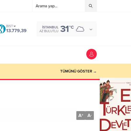
31
BIST
°C
İSTANBUL
13.779,39
AZ BULUTLU
TÜMÜNÜ GÖSTER →
A
A
+
-