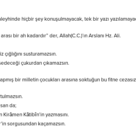
leyhinde hiçbir şey konuşulmayacak, tek bir yazı yazılamaya
rası bir ah kadardır” der, Allah(C.C.)’ın Arslanı Hz. Ali.
iz çığlığını susturamazsın.
psedeceği çukurdan çıkamazsın.
 yapmış bir milletin çocukları arasına soktuğun bu fitne cezası
tulmazsın.
san da;
 Kirâmen Kâtibîn’in yazmasını.
’in sorgusundan kaçamazsın.