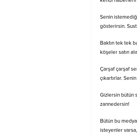
kendi haberlerin
Senin istemediği
gösterirsin. Sus
Baktın tek tek 
köşeler satın al
Çarşaf çarşaf se
çıkartırlar. Sen
Gizlersin bütün 
zannedersin!
Bütün bu medya e
isteyenler varsa,