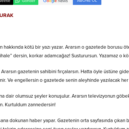
ABONE OL
weetle
Gönder
BURAK
n hakkında kötü bir yazı yazar. Ararsın o gazetede borusu öten 
“ihale” dersin, korkar adamcağaz! Susturursun. Yazamaz o kö
 Ararsın gazetenin sahibini fırçalarsın. Hatta öyle üstüne gide
ir. Ve engellersin o gazetede senin aleyhinde yazılacak her
a dair olumsuz şeyler konuşulur. Ararsın televizyonun göbekt
in. Kurtuldum zannedersin!
sana dokunan haber yapar. Gazetenin orta sayfasında çıkan b