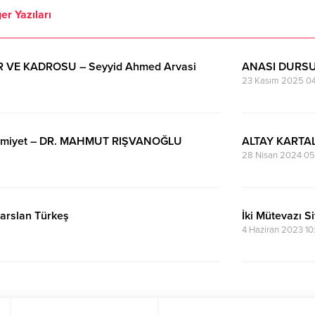
er Yazıları
ER VE KADROSU – Seyyid Ahmed Arvasi
ANASI DURSU
23 Kasım 2025 0
imiyet – DR. MAHMUT RIŞVANOĞLU
ALTAY KARTA
28 Nisan 2024 05
arslan Türkeş
İki Mütevazı S
4 Haziran 2023 10