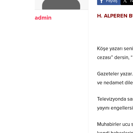
Paylaş
T
H. ALPEREN 
admin
Köşe yazarı seni
cezası” dersin, 
Gazeteler yazar.
ve nedamet dilen
Televizyonda san
yayını engellers
Muhabirler ucu 