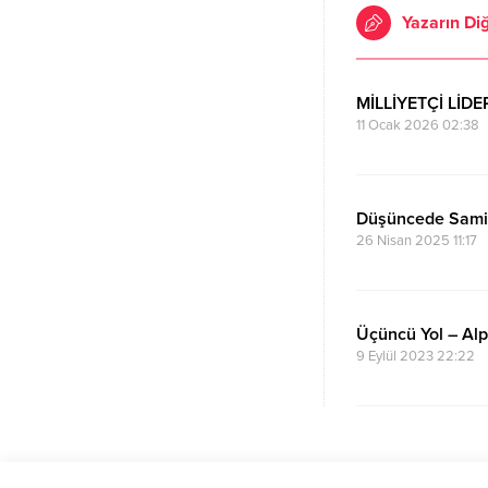
Yazarın Diğ
MİLLİYETÇİ LİD
11 Ocak 2026 02:38
Düşüncede Sam
26 Nisan 2025 11:17
Üçüncü Yol – Alp
9 Eylül 2023 22:22