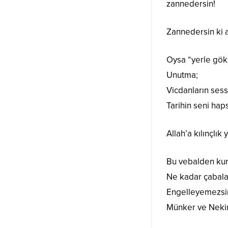
zannedersin!
Zannedersin ki a
Oysa “yerle gök a
Unutma;
Vicdanların sess
Tarihin seni ha
Allah’a kılınçlık
Bu vebalden kur
Ne kadar çabala
Engelleyemezsin
Münker ve Nekir