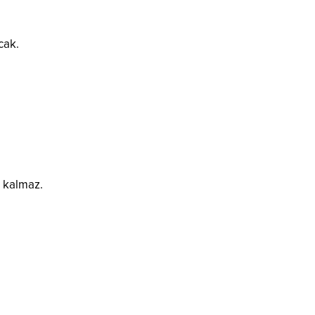
cak.
z kalmaz.