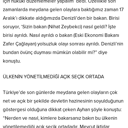
için hukuki düzenlemeler yapalım’ dedi. Özellikle son
zamanlarda meydana gelen olaylara baktığımız zaman 17
Aralık’ı dikkate aldığımızda Denizli’den bir bakan. Birisi
soruyor, ‘Sizin bakan (Nihat Zeybekci) nasıl geldi? İşte
birisi ayrıldı. Nasıl ayrıldı o bakan (Eski Ekonomi Bakanı
Zafer Çağlayan) yolsuzluk olayı sonrası ayrıldı. Denizli’nin
bundan övünç duyması mümkün olabilir mi?” diye
konuştu.
ÜLKENİN YÖNETİLMEDİĞİ AÇIK SEÇİK ORTADA
Türkiye’de son günlerde meydana gelen olayların çok
net ve açık bir şekilde devletin hazinesinin soyulduğunun
göstergesi olduğuna dikkat çeken Ayhan şöyle konuştu:
“Nerden ve nasıl, kimlere bakarsanız bakın bu ülkenin
yönetilemediği açık seçik ortadadır. Mevcut iktidar