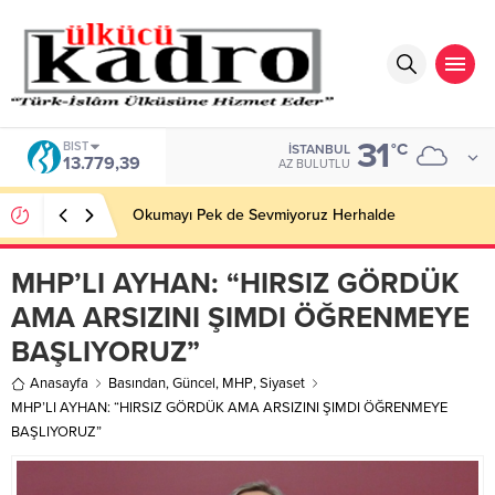
31
BIST
°C
İSTANBUL
13.779,39
AZ BULUTLU
Okumayı Pek de Sevmiyoruz Herhalde
MHP’LI AYHAN: “HIRSIZ GÖRDÜK
AMA ARSIZINI ŞIMDI ÖĞRENMEYE
BAŞLIYORUZ”
Anasayfa
Basından
,
Güncel
,
MHP
,
Siyaset
MHP’LI AYHAN: “HIRSIZ GÖRDÜK AMA ARSIZINI ŞIMDI ÖĞRENMEYE
BAŞLIYORUZ”