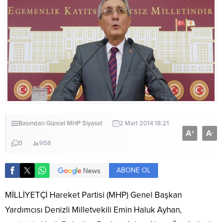
Basından
Güncel
MHP
Siyaset
2 Mart 2014 18:21
A
A
+
-
0
958
ABONE OL
MİLLİYETÇİ Hareket Partisi (MHP) Genel Başkan
Yardımcısı Denizli Milletvekili Emin Haluk Ayhan,