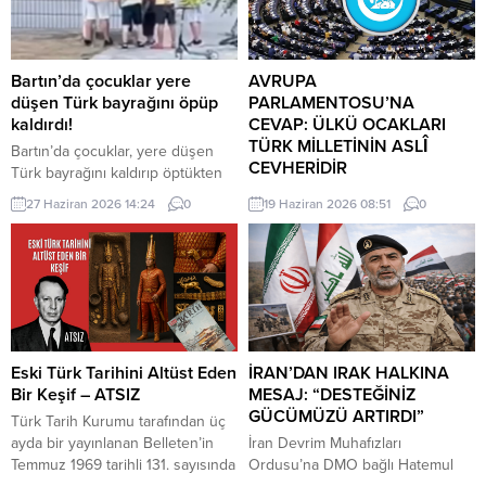
Bartın’da çocuklar yere
AVRUPA
düşen Türk bayrağını öpüp
PARLAMENTOSU’NA
kaldırdı!
CEVAP: ÜLKÜ OCAKLARI
TÜRK MİLLETİNİN ASLÎ
Bartın’da çocuklar, yere düşen
CEVHERİDİR
Türk bayrağını kaldırıp öptükten
sonra gelen itfaiye ekiplerinin de
MHP milletvekili Prof. Dr. İlyas
27 Haziran 2026 14:24
0
19 Haziran 2026 08:51
0
yardımıyla göndere çekti. O anlar
Topsakal AB parlamentosuna
cep telefonu kamerası tarafından
cevap verdi: Avrupa
kaydedildi. Yerden kaldırıp öptüler
Parlamentosu tarafından 17
Kemerköprü Mahallesi’nde dün
Haziran 2026 tarihinde kabul
akşam saatlerinde Cumhuriyet
edilen Türkiye Raporu, teknik bir
Parkı içerisindeki direkte bulunan
ilerleme belgesi olmaktan ziyade,
Türk bayrağı rüzgar nedeniyle
Türkiye-AB ilişkilerinin gerilimli fay
ipinin kopmasıyla yere düştü. Bu
hatlarını derinleştiren ve
Eski Türk Tarihini Altüst Eden
İRAN’DAN IRAK HALKINA
sırada parkta oynayan çocuklar
Ankara’nın stratejik özerkliğini
Bir Keşif – ATSIZ
MESAJ: “DESTEĞİNİZ
yere...
hedef alan bir siyasi pozisyon
GÜCÜMÜZÜ ARTIRDI”
Türk Tarih Kurumu tarafından üç
belgesi niteliğindedir. Raporun
ayda bir yayınlanan Belleten’in
İran Devrim Muhafızları
içeriği, Türkiye’nin iç siyasi
Temmuz 1969 tarihli 131. sayısında
Ordusu’na DMO bağlı Hatemul
dengelerine...