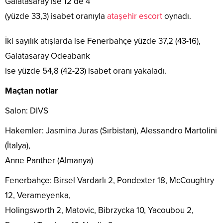
Galatasaray ise 12’de 4
(yüzde 33,3) isabet oranıyla
ataşehir escort
oynadı.
İki sayılık atışlarda ise Fenerbahçe yüzde 37,2 (43-16),
Galatasaray Odeabank
ise yüzde 54,8 (42-23) isabet oranı yakaladı.
Maçtan notlar
Salon: DIVS
Hakemler: Jasmina Juras (Sırbistan), Alessandro Martolini
(İtalya),
Anne Panther (Almanya)
Fenerbahçe: Birsel Vardarlı 2, Pondexter 18, McCoughtry
12, Verameyenka,
Holingsworth 2, Matovic, Bibrzycka 10, Yacoubou 2,