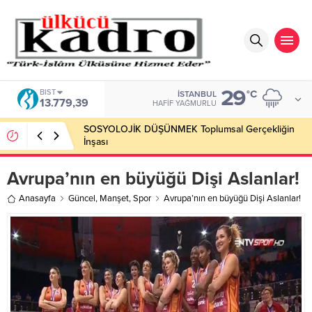
29
BIST
°C
İSTANBUL
13.779,39
HAFIF YAĞMURLU
SOSYOLOJİK DÜŞÜNMEK Toplumsal Gerçekliğin
İnşası
Avrupa’nın en büyüğü Dişi Aslanlar!
Anasayfa
Güncel
,
Manşet
,
Spor
Avrupa’nın en büyüğü Dişi Aslanlar!