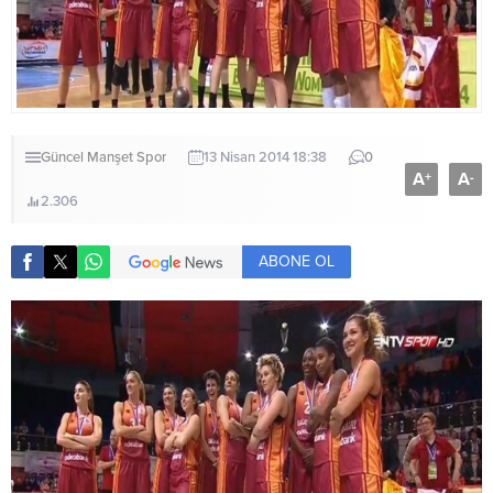
Güncel
Manşet
Spor
13 Nisan 2014 18:38
0
A
A
+
-
2.306
ABONE OL