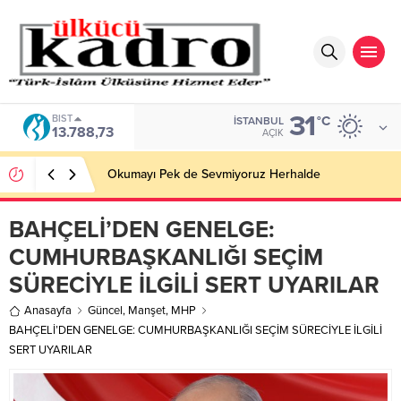
31
DOLAR
°C
İSTANBUL
47,5954
AÇIK
BİR AKADEMİDEN DAHA FAZLASI
BAHÇELİ’DEN GENELGE:
CUMHURBAŞKANLIĞI SEÇİM
SÜRECİYLE İLGİLİ SERT UYARILAR
Anasayfa
Güncel
,
Manşet
,
MHP
BAHÇELİ’DEN GENELGE: CUMHURBAŞKANLIĞI SEÇİM SÜRECİYLE İLGİLİ
SERT UYARILAR