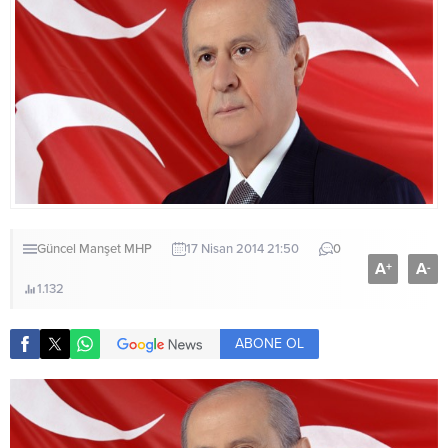
Güncel
Manşet
MHP
17 Nisan 2014 21:50
0
A
A
+
-
1.132
ABONE OL