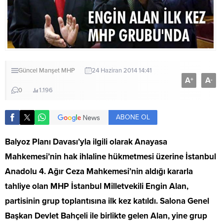
Güncel
Manşet
MHP
24 Haziran 2014 14:41
A
A
+
-
0
1.196
ABONE OL
Balyoz Planı Davası’yla ilgili olarak Anayasa
Mahkemesi’nin hak ihlaline hükmetmesi üzerine İstanbul
Anadolu 4. Ağır Ceza Mahkemesi’nin aldığı kararla
tahliye olan MHP İstanbul Milletvekili Engin Alan,
partisinin grup toplantısına ilk kez katıldı. Salona Genel
Başkan Devlet Bahçeli ile birlikte gelen Alan, yine grup