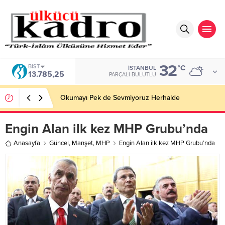
32
BIST
°C
İSTANBUL
13.785,25
PARÇALI BULUTLU
Okumayı Pek de Sevmiyoruz Herhalde
Engin Alan ilk kez MHP Grubu’nda
Anasayfa
Güncel
,
Manşet
,
MHP
Engin Alan ilk kez MHP Grubu’nda