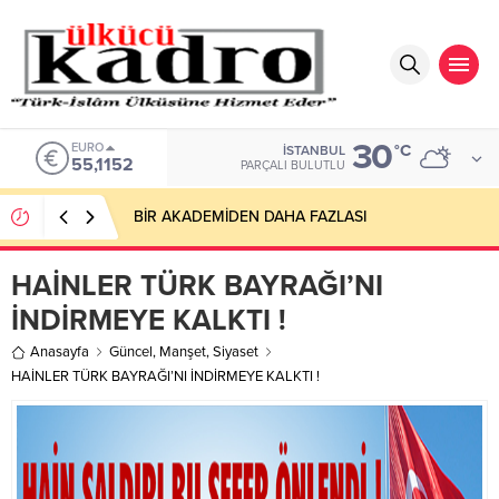
30
EURO
°C
İSTANBUL
55,1152
PARÇALI BULUTLU
BİR AKADEMİDEN DAHA FAZLASI
HAİNLER TÜRK BAYRAĞI’NI
İNDİRMEYE KALKTI !
Anasayfa
Güncel
,
Manşet
,
Siyaset
HAİNLER TÜRK BAYRAĞI’NI İNDİRMEYE KALKTI !