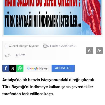
Güncel
Manşet
Siyaset
17 Haziran 2014 18:40
A
A
+
-
0
1.021
ABONE OL
Antalya’da bir benzin istasyonundaki direğe çıkarak
Türk Bayrağı’nı indirmeye kalkan şahıs çevredekiler
tarafından fark edilince kaçtı.