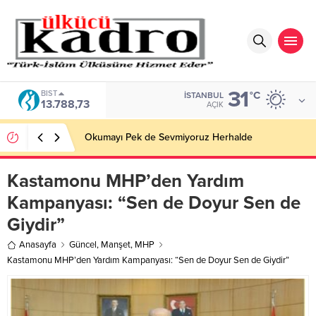
31
BIST
°C
İSTANBUL
13.788,73
AÇIK
Okumayı Pek de Sevmiyoruz Herhalde
Kastamonu MHP’den Yardım
Kampanyası: “Sen de Doyur Sen de
Giydir”
Anasayfa
Güncel
,
Manşet
,
MHP
Kastamonu MHP’den Yardım Kampanyası: “Sen de Doyur Sen de Giydir”