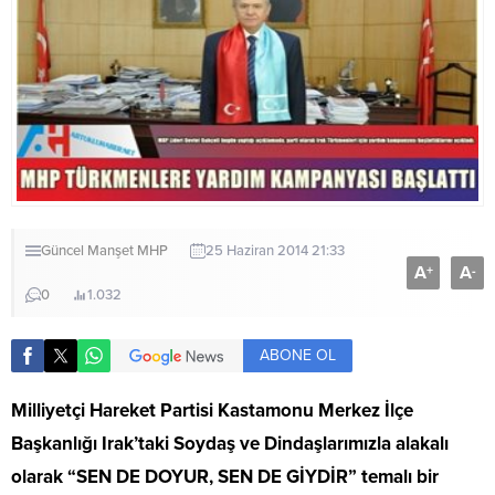
Güncel
Manşet
MHP
25 Haziran 2014 21:33
A
A
+
-
0
1.032
ABONE OL
Milliyetçi Hareket Partisi Kastamonu Merkez İlçe
Başkanlığı Irak’taki Soydaş ve Dindaşlarımızla alakalı
olarak “SEN DE DOYUR, SEN DE GİYDİR” temalı bir