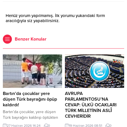
Henüz yorum yapılmamış. İlk yorumu yukarıdaki form
aracılığıyla siz yapabilirsiniz.
Benzer Konular
Bartın’da çocuklar yere
AVRUPA
düşen Türk bayrağını öpüp
PARLAMENTOSU’NA
kaldırdı!
CEVAP: ÜLKÜ OCAKLARI
TÜRK MİLLETİNİN ASLÎ
Bartın’da çocuklar, yere düşen
CEVHERİDİR
Türk bayrağını kaldırıp öptükten
sonra gelen itfaiye ekiplerinin de
MHP milletvekili Prof. Dr. İlyas
27 Haziran 2026 14:24
0
19 Haziran 2026 08:51
0