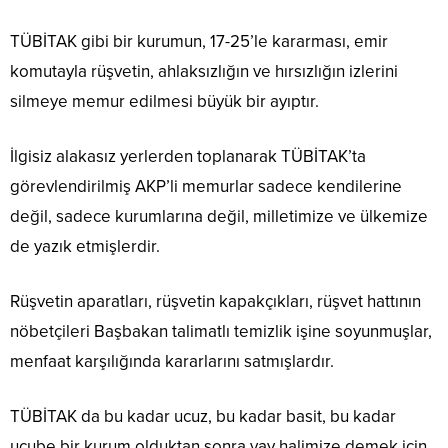
TÜBİTAK gibi bir kurumun, 17-25’le kararması, emir
komutayla rüşvetin, ahlaksızlığın ve hırsızlığın izlerini
silmeye memur edilmesi büyük bir ayıptır.
İlgisiz alakasız yerlerden toplanarak TÜBİTAK’ta
görevlendirilmiş AKP’li memurlar sadece kendilerine
değil, sadece kurumlarına değil, milletimize ve ülkemize
de yazık etmişlerdir.
Rüşvetin aparatları, rüşvetin kapakçıkları, rüşvet hattının
nöbetçileri Başbakan talimatlı temizlik işine soyunmuşlar,
menfaat karşılığında kararlarını satmışlardır.
TÜBİTAK da bu kadar ucuz, bu kadar basit, bu kadar
ucube bir kurum olduktan sonra vay halimize demek için