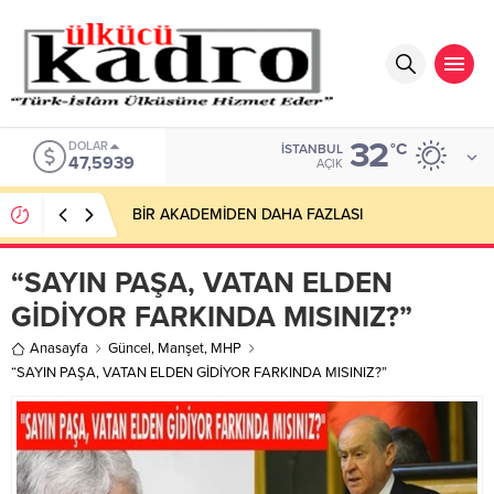
32
DOLAR
°C
İSTANBUL
47,5939
AÇIK
BİR AKADEMİDEN DAHA FAZLASI
“SAYIN PAŞA, VATAN ELDEN
GİDİYOR FARKINDA MISINIZ?”
Anasayfa
Güncel
,
Manşet
,
MHP
“SAYIN PAŞA, VATAN ELDEN GİDİYOR FARKINDA MISINIZ?”