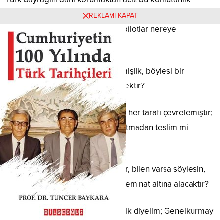
personeli o esnada nerededir, hangi mahzendedir,
REKLAMI KAPAT
nöbetçiler neyle uğraşmaktadır, pilotlar nereye
uçmuştur?
Böyle bir acziyet, böyle bir yenilmişlik, böylesi bir
sinmişlik nasıl izah ve tevil edilecektir?
Farz edelim ki, düşman saldırmış, her tarafı çevrelemiştir;
bu durum da silahlar tek kurşun atmadan teslim mi
edilecektir?
Bayrağını muhafaza edemeyenler, bilen varsa söylesin,
hava sahamızın güvenliğini nasıl teminat altına alacaktır?
Hadi müzakereci Başbakanı geçtik diyelim; Genelkurmay