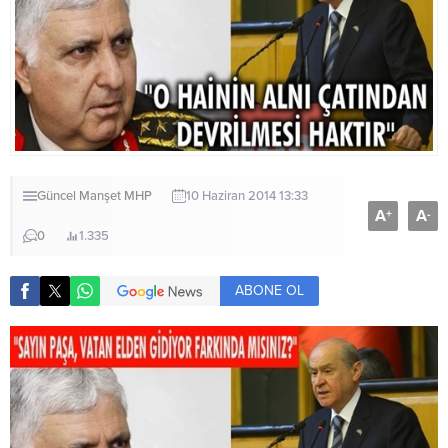
Güncel
Manşet
MHP
10 Haziran 2014 13:33
A
A
+
-
0
1.335
ABONE OL