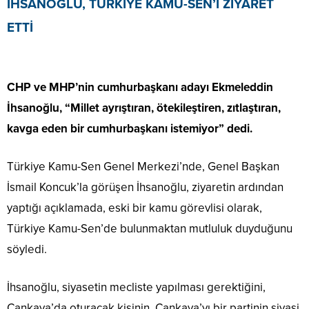
İHSANOĞLU, TÜRKİYE KAMU-SEN’İ ZİYARET
ETTİ
CHP ve MHP’nin cumhurbaşkanı adayı Ekmeleddin
İhsanoğlu, “Millet ayrıştıran, ötekileştiren, zıtlaştıran,
kavga eden bir cumhurbaşkanı istemiyor” dedi.
Türkiye Kamu-Sen Genel Merkezi’nde, Genel Başkan
İsmail Koncuk’la görüşen İhsanoğlu, ziyaretin ardından
yaptığı açıklamada, eski bir kamu görevlisi olarak,
Türkiye Kamu-Sen’de bulunmaktan mutluluk duyduğunu
söyledi.
İhsanoğlu, siyasetin mecliste yapılması gerektiğini,
Çankaya’da oturacak kişinin, Çankaya’yı bir partinin siyasi