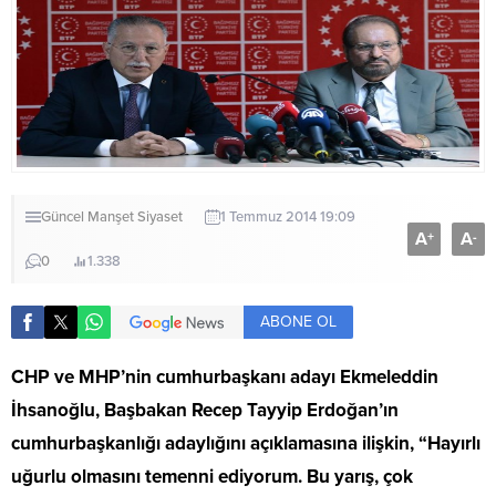
Güncel
Manşet
Siyaset
1 Temmuz 2014 19:09
A
A
+
-
0
1.338
ABONE OL
CHP ve MHP’nin cumhurbaşkanı adayı Ekmeleddin
İhsanoğlu, Başbakan Recep Tayyip Erdoğan’ın
cumhurbaşkanlığı adaylığını açıklamasına ilişkin, “Hayırlı
uğurlu olmasını temenni ediyorum. Bu yarış, çok