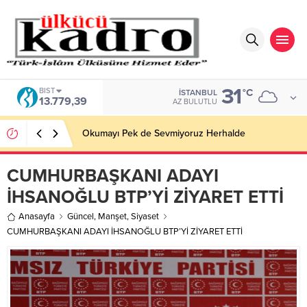
31
BIST
°C
İSTANBUL
13.779,39
AZ BULUTLU
Okumayı Pek de Sevmiyoruz Herhalde
CUMHURBAŞKANI ADAYI
İHSANOĞLU BTP’Yİ ZİYARET ETTİ
Anasayfa
Güncel
,
Manşet
,
Siyaset
CUMHURBAŞKANI ADAYI İHSANOĞLU BTP’Yİ ZİYARET ETTİ