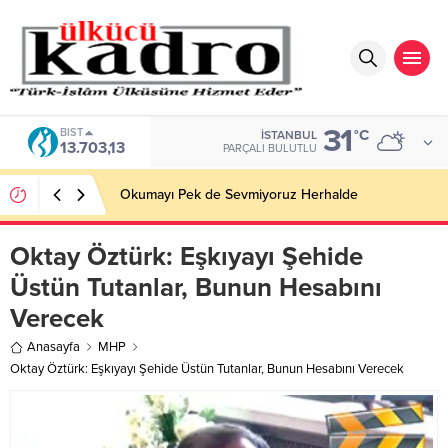
31
BIST
°C
İSTANBUL
13.703,13
PARÇALI BULUTLU
Okumayı Pek de Sevmiyoruz Herhalde
Oktay Öztürk: Eşkıyayı Şehide
Üstün Tutanlar, Bunun Hesabını
Verecek
Anasayfa
MHP
Oktay Öztürk: Eşkıyayı Şehide Üstün Tutanlar, Bunun Hesabını Verecek