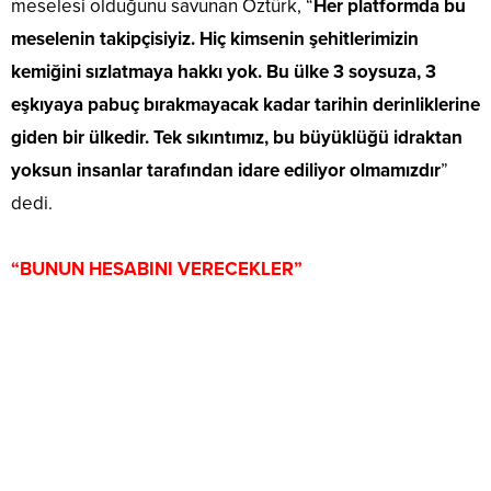
meselesi olduğunu savunan Öztürk, “
Her platformda bu
meselenin takipçisiyiz. Hiç kimsenin şehitlerimizin
kemiğini sızlatmaya hakkı yok. Bu ülke 3 soysuza, 3
eşkıyaya pabuç bırakmayacak kadar tarihin derinliklerine
giden bir ülkedir. Tek sıkıntımız, bu büyüklüğü idraktan
yoksun insanlar tarafından idare ediliyor olmamızdır
”
dedi.
“BUNUN HESABINI VERECEKLER”
Oktay Öztürk: Eşkıyayı Şehide Üstün Tutanlar, Bunun
Hesabını Verecek ;zleyiniz