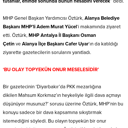
tutanlar, eninde sonunda bunun hesabını verecek
” dedi.
MHP Genel Başkan Yardımcısı Öztürk,
Alanya Belediye
Başkanı MHP’li Adem Murat Yücel
‘i makamında ziyaret
etti. Öztürk,
MHP Antalya İl Başkanı Osman
Çetin
ve
Alanya İlçe Başkanı Cafer Uyar
‘ın da katıldığı
ziyarette gazetecilerin sorularını yanıtladı.
‘BU OLAY TOPYEKÜN ONUR MESELESİDİR’
Bir gazetecinin ‘Diyarbakır’da PKK mezarlığına
dikilen Mahsum Korkmaz’ın heykeliyle ilgili dava açmayı
düşünüyor musunuz?’ sorusu üzerine Öztürk, MHP’nin bu
konuyu sadece bir dava kapsamına sıkıştırmak
istemediğini söyledi. Bu olayın topyekün bir onur