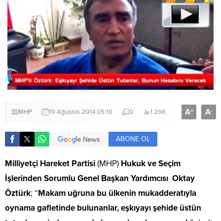
A
A
+
-
MHP
19 Ağustos 2014 05:10
0
1.266
ABONE OL
Milliyetçi Hareket Partisi
(MHP)
Hukuk ve Seçim
İşlerinden Sorumlu Genel Başkan Yardımcısı Oktay
Öztürk
; “
Makam uğruna bu ülkenin mukadderatıyla
oynama gafletinde bulunanlar, eşkıyayı şehide üstün