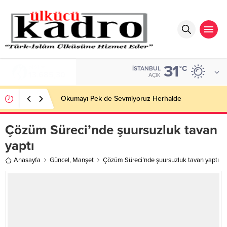
31
BIST
°C
İSTANBUL
13.685,30
AÇIK
Okumayı Pek de Sevmiyoruz Herhalde
Çözüm Süreci’nde şuursuzluk tavan
yaptı
Anasayfa
Güncel
,
Manşet
Çözüm Süreci’nde şuursuzluk tavan yaptı