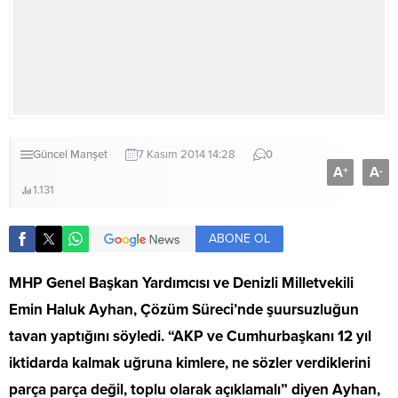
Güncel
Manşet
7 Kasım 2014 14:28
0
A
A
+
-
1.131
ABONE OL
MHP Genel Başkan Yardımcısı ve Denizli Milletvekili
Emin Haluk Ayhan, Çözüm Süreci’nde şuursuzluğun
tavan yaptığını söyledi. “AKP ve Cumhurbaşkanı 12 yıl
iktidarda kalmak uğruna kimlere, ne sözler verdiklerini
parça parça değil, toplu olarak açıklamalı” diyen Ayhan,