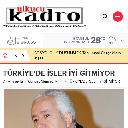
28
ALTIN
°C
İSTANBUL
6.660,55
HAFIF YAĞMURLU
SOSYOLOJİK DÜŞÜNMEK Toplumsal Gerçekliğin
İnşası
TÜRKİYE’DE İŞLER İYİ GİTMİYOR
Anasayfa
Güncel
,
Manşet
,
MHP
TÜRKİYE’DE İŞLER İYİ GİTMİYOR