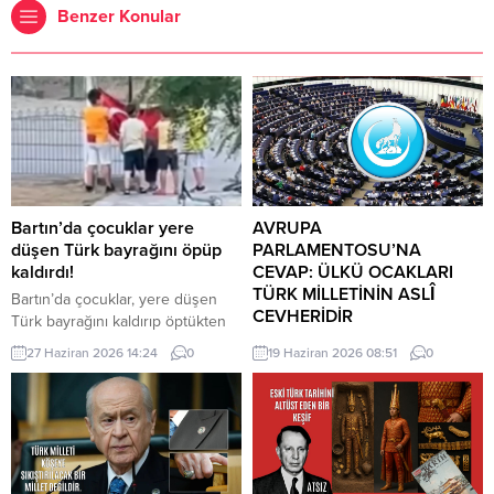
Benzer Konular
Bartın’da çocuklar yere
AVRUPA
düşen Türk bayrağını öpüp
PARLAMENTOSU’NA
kaldırdı!
CEVAP: ÜLKÜ OCAKLARI
TÜRK MİLLETİNİN ASLÎ
Bartın’da çocuklar, yere düşen
CEVHERİDİR
Türk bayrağını kaldırıp öptükten
sonra gelen itfaiye ekiplerinin de
MHP milletvekili Prof. Dr. İlyas
27 Haziran 2026 14:24
0
19 Haziran 2026 08:51
0
yardımıyla göndere çekti. O anlar
Topsakal AB parlamentosuna
cep telefonu kamerası tarafından
cevap verdi: Avrupa
kaydedildi. Yerden kaldırıp öptüler
Parlamentosu tarafından 17
Kemerköprü Mahallesi’nde dün
Haziran 2026 tarihinde kabul
akşam saatlerinde Cumhuriyet
edilen Türkiye Raporu, teknik bir
Parkı içerisindeki direkte bulunan
ilerleme belgesi olmaktan ziyade,