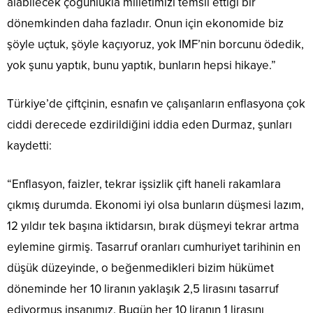
alabilecek çoğunlukla milletimizi temsil ettiği bir
dönemkinden daha fazladır. Onun için ekonomide biz
şöyle uçtuk, şöyle kaçıyoruz, yok IMF’nin borcunu ödedik,
yok şunu yaptık, bunu yaptık, bunların hepsi hikaye.”
Türkiye’de çiftçinin, esnafın ve çalışanların enflasyona çok
ciddi derecede ezdirildiğini iddia eden Durmaz, şunları
kaydetti:
“Enflasyon, faizler, tekrar işsizlik çift haneli rakamlara
çıkmış durumda. Ekonomi iyi olsa bunların düşmesi lazım,
12 yıldır tek başına iktidarsın, bırak düşmeyi tekrar artma
eylemine girmiş. Tasarruf oranları cumhuriyet tarihinin en
düşük düzeyinde, o beğenmedikleri bizim hükümet
döneminde her 10 liranın yaklaşık 2,5 lirasını tasarruf
ediyormuş insanımız. Bugün her 10 liranın 1 lirasını