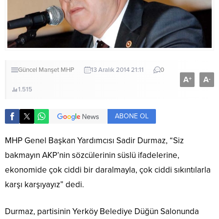
Güncel
Manşet
MHP
13 Aralık 2014 21:11
0
A
A
+
-
1.515
ABONE OL
MHP Genel Başkan Yardımcısı Sadir Durmaz, “Siz
bakmayın AKP’nin sözcülerinin süslü ifadelerine,
ekonomide çok ciddi bir daralmayla, çok ciddi sıkıntılarla
karşı karşıyayız” dedi.
Durmaz, partisinin Yerköy Belediye Düğün Salonunda