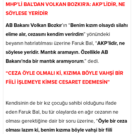
MHP’Lİ BAL’DAN VOLKAN BOZKIR’A: AKP’LİDİR, NE
SÖYLESE YERİDİR
AB Bakanı Volkan Bozkır
’ın “
Benim kızım olsaydı silahı
elime alır, cezasını kendim verirdim
” yönündeki
beyanın hatırlatılması üzerine Faruk Bal, “
AKP’lidir, ne
söylese yeridir. Mantık aramayın. Özellikle AB
Bakanı’nda bir mantık aramıyorum
.” dedi.
“CEZA ÖYLE OLMALI Kİ, KIZIMA BÖYLE VAHŞİ BİR
FİİLİ İŞLEMEYE KİMSE CESARET EDEMESİN”
Kendisinin de bir kız çocuğu sahibi olduğunu ifade
eden Faruk Bal, bu tür olaylarda en ağır cezanın ne
olması gerektiğine dair bir soru üzerine, “
Öyle bir ceza
olması lazım ki, benim kızıma böyle vahşi bir fiili