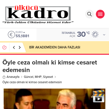
30
ALTIN
°C
İSTANBUL
6.660,55
AÇIK
Ovaköy Sınır Kapısı: Zengezur Kadar Stratejik,
Türkmeneli Kadar Millî
Öyle ceza olmalı ki kimse cesaret
edemesin
Anasayfa
Güncel
,
MHP
,
Siyaset
Öyle ceza olmalı ki kimse cesaret edemesin