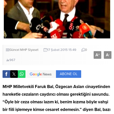
Güncel
MHP
Siyaset
17 Şubat 2015 15:49
0
A
A
+
-
967
ABONE OL
MHP Milletvekili Faruk Bal, Özgecan Aslan cinayetinden
hareketle cezaların caydırıcı olması gerektiğini savundu.
“Öyle bir ceza olması lazım ki, benim kızıma böyle vahşi
bir fiili işlemeye kimse cesaret edemesin.” diyen Bal, bazı