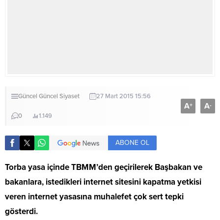
Güncel
Güncel
Siyaset
27 Mart 2015 15:56
A
A
+
-
0
1.149
ABONE OL
Torba yasa içinde TBMM’den geçirilerek Başbakan ve
bakanlara, istedikleri internet sitesini kapatma yetkisi
veren internet yasasına muhalefet çok sert tepki
gösterdi.