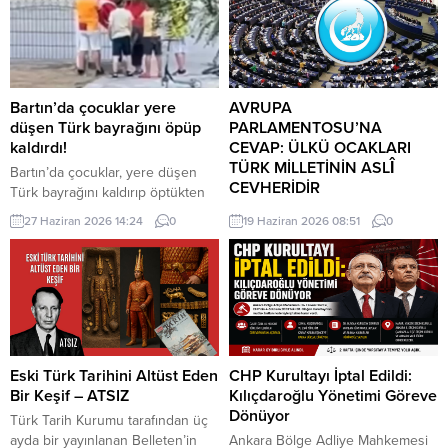
Bartın’da çocuklar yere
AVRUPA
düşen Türk bayrağını öpüp
PARLAMENTOSU’NA
kaldırdı!
CEVAP: ÜLKÜ OCAKLARI
TÜRK MİLLETİNİN ASLÎ
Bartın’da çocuklar, yere düşen
CEVHERİDİR
Türk bayrağını kaldırıp öptükten
sonra gelen itfaiye ekiplerinin de
MHP milletvekili Prof. Dr. İlyas
27 Haziran 2026 14:24
0
19 Haziran 2026 08:51
0
yardımıyla göndere çekti. O anlar
Topsakal AB parlamentosuna
cep telefonu kamerası tarafından
cevap verdi: Avrupa
kaydedildi. Yerden kaldırıp öptüler
Parlamentosu tarafından 17
Kemerköprü Mahallesi’nde dün
Haziran 2026 tarihinde kabul
akşam saatlerinde Cumhuriyet
edilen Türkiye Raporu, teknik bir
Parkı içerisindeki direkte bulunan
ilerleme belgesi olmaktan ziyade,
Türk bayrağı rüzgar nedeniyle
Türkiye-AB ilişkilerinin gerilimli fay
ipinin kopmasıyla yere düştü. Bu
hatlarını derinleştiren ve
Eski Türk Tarihini Altüst Eden
CHP Kurultayı İptal Edildi:
sırada parkta oynayan çocuklar
Ankara’nın stratejik özerkliğini
Bir Keşif – ATSIZ
Kılıçdaroğlu Yönetimi Göreve
yere...
hedef alan bir siyasi pozisyon
Dönüyor
Türk Tarih Kurumu tarafından üç
belgesi niteliğindedir. Raporun
ayda bir yayınlanan Belleten’in
Ankara Bölge Adliye Mahkemesi