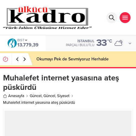
33
BIST
°C
İSTANBUL
13.779,39
PARÇALI BULUTLU
Okumayı Pek de Sevmiyoruz Herhalde
Muhalefet internet yasasına ateş
püskürdü
Anasayfa
Güncel
,
Güncel
,
Siyaset
Muhalefet internet yasasına ateş püskürdü