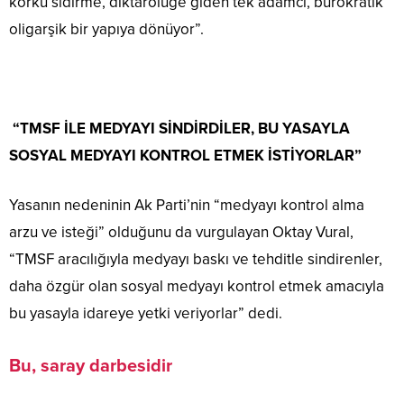
korku sidirme, diktarölüğe giden tek adamcı, bürokratik
oligarşik bir yapıya dönüyor”.
“TMSF İLE MEDYAYI SİNDİRDİLER, BU YASAYLA
SOSYAL MEDYAYI KONTROL ETMEK İSTİYORLAR”
Yasanın nedeninin Ak Parti’nin “medyayı kontrol alma
arzu ve isteği” olduğunu da vurgulayan Oktay Vural,
“TMSF aracılığıyla medyayı baskı ve tehditle sindirenler,
daha özgür olan sosyal medyayı kontrol etmek amacıyla
bu yasayla idareye yetki veriyorlar” dedi.
Bu, saray darbesidir