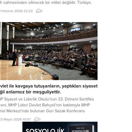
ih sahnesinden silinecek bir millet değildir. Türkiye,
 hayaller kurulup çizilen haritaların kenarına
9 Haziran 2026 23:22
0
ıştırılacak, eline bir avuç toprak verilip denizlerinden
arılacak bir ülke değildir. Devlet Bahçeli MHP TBMM
p Toplantısı’nda Türkiye’nin gündemine ve...
vlet ile kavgaya tutuşanların, yaptıkları siyaset
ğil anlamsız bir meşguliyettir.
P Siyaset ve Liderlik Okulu’nun 23. Dönem Sertifika
eni, MHP Lideri Devlet Bahçeli’nin katılımıyla MHP
nel Merkezi’nde bulunan Gün Sazak Konferans
lonu’nda gerçekleştirildi. Törende konuşan MHP Lideri
23 Mayıs 2026 10:07
0
let Bahçeli, gündeme ilişkin önemli
ğerlendirmelerde bulundu: Değerli Dava