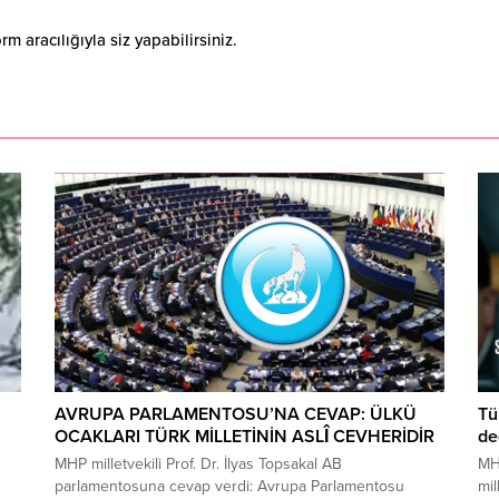
 aracılığıyla siz yapabilirsiniz.
AVRUPA PARLAMENTOSU’NA CEVAP: ÜLKÜ
Tü
OCAKLARI TÜRK MİLLETİNİN ASLÎ CEVHERİDİR
değ
MHP milletvekili Prof. Dr. İlyas Topsakal AB
MHP
parlamentosuna cevap verdi: Avrupa Parlamentosu
mil