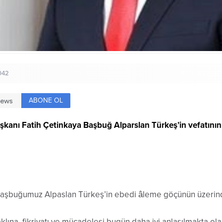
042
ABONE OL
Başkanı Fatih Çetinkaya Başbuğ Alparslan Türkeş’in vefatının
Başbuğumuz Alpaslan Türkeş’in ebedi âleme göçünün üzerinde
klına, fikriyatı ve mücadelesi bugün daha iyi anlaşılmakta 