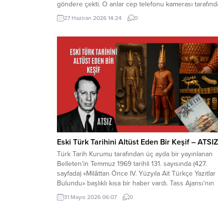
göndere çekti. O anlar cep telefonu kamerası tarafın
kaydedildi. Yerden kaldırıp öptüler Kemerköprü
27 Haziran 2026 14:24
0
Mahallesi’nde dün akşam saatlerinde Cumhuriyet Park
içerisindeki direkte bulunan Türk bayrağı rüzgar
nedeniyle ipinin kopmasıyla yere düştü. Bu sırada par
oynayan çocuklar yere...
Eski Türk Tarihini Altüst Eden Bir Keşif – ATSIZ
Türk Tarih Kurumu tarafından üç ayda bir yayınlanan
Belleten’in Temmuz 1969 tarihli 131. sayısında (427.
sayfada) «Milâttan Önce IV. Yüzyıla Ait Türkçe Yazıtlar
Bulundu» başlıklı kısa bir haber vardı. Tass Ajansı’nın
Alma Ata kaynaklı bir haberinde, bu yazıtlarda yapılan
31 Mayıs 2026 06:07
0
incelemelere göre, bunların Milât’tan Önce IV. Yüzyıld
meydana getirildiği ve merkezi...