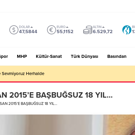
DOLAR
EURO
ALTIN
B
47,5844
55,1152
6.529,72
1
Spor
MHP
Kültür-Sanat
Türk Dünyası
Basından
 Sevmiyoruz Herhalde
AN 2015’E BAŞBUĞSUZ 18 YIL…
İSAN 2015’E BAŞBUĞSUZ 18 YIL…