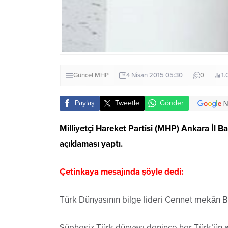
Güncel
MHP
4 Nisan 2015 05:30
0
1.
Paylaş
Tweetle
Gönder
Milliyetçi Hareket Partisi (MHP) Ankara İl 
açıklaması yaptı.
Çetinkaya mesajında şöyle dedi:
Türk Dünyasının bilge lideri Cennet mekân 
Şüphesiz Türk dünyası denince her Türk’ün a