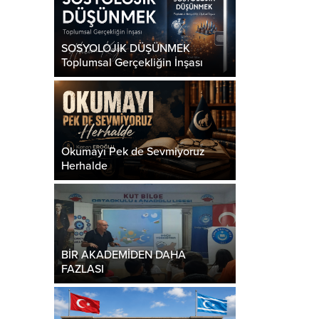
kadaşlarım, Muhterem Hanımefendiler, Beyefendiler,
tifika Almaya Hak Kazanmış Değerli Kardeşlerim,
ın Basın Mensupları, Türkçe...
SOSYOLOJİK DÜŞÜNMEK
Toplumsal Gerçekliğin İnşası
Okumayı Pek de Sevmiyoruz
Herhalde
BİR AKADEMİDEN DAHA
FAZLASI