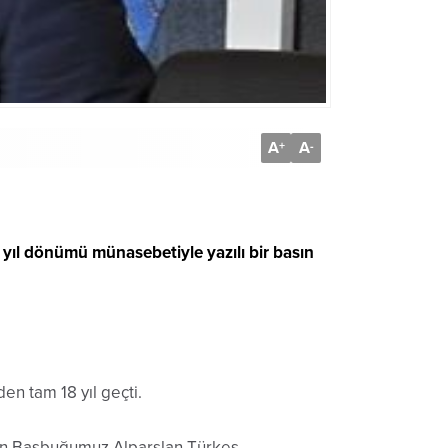
A
A
+
-
 yıl dönümü münasebetiyle yazılı bir basın
n tam 18 yıl geçti.
olan Başbuğumuz Alparslan Türkeş