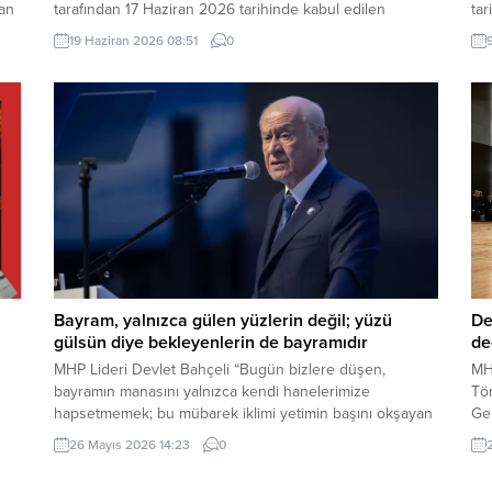
dan
tarafından 17 Haziran 2026 tarihinde kabul edilen
tar
Türkiye Raporu, teknik bir ilerleme belgesi olmaktan
ham
19 Haziran 2026 08:51
0
ı
ziyade, Türkiye-AB ilişkilerinin gerilimli fay hatlarını
sık
derinleştiren ve Ankara’nın stratejik özerkliğini hedef
kop
kta
alan bir siyasi pozisyon belgesi niteliğindedir. Raporun
Gru
içeriği, Türkiye’nin iç siyasi dengelerine...
Bayram, yalnızca gülen yüzlerin değil; yüzü
De
gülsün diye bekleyenlerin de bayramıdır
de
MHP Lideri Devlet Bahçeli “Bugün bizlere düşen,
MH
bayramın manasını yalnızca kendi hanelerimize
Tör
hapsetmemek; bu mübarek iklimi yetimin başını okşayan
Ge
ele, yoksulun sofrasına uzanan lokmaya, yaşlının duasını
Sa
26 Mayıs 2026 14:23
0
a
alan güler yüze, yalnızın kapısını çalan muhabbete
Dev
dönüştürmektir. Çünkü bayram, yalnızca gülen yüzlerin
de