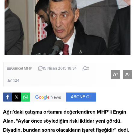
Güncel
MHP
15 Nisan 2015 18:34
0
A
A
+
-
1.124
ABONE OL
Ağrı’daki çatışma ortamını değerlendiren MHP’li Engin
Alan, “Aylar önce söylediğim riski iktidar yeni gördü.
Diyadin, bundan sonra olacakların işaret fişeğidir” dedi.