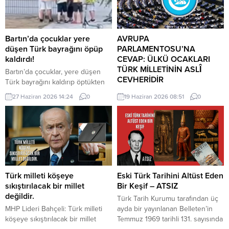
Bartın’da çocuklar yere
AVRUPA
düşen Türk bayrağını öpüp
PARLAMENTOSU’NA
kaldırdı!
CEVAP: ÜLKÜ OCAKLARI
TÜRK MİLLETİNİN ASLÎ
Bartın’da çocuklar, yere düşen
CEVHERİDİR
Türk bayrağını kaldırıp öptükten
sonra gelen itfaiye ekiplerinin de
MHP milletvekili Prof. Dr. İlyas
27 Haziran 2026 14:24
0
19 Haziran 2026 08:51
0
yardımıyla göndere çekti. O anlar
Topsakal AB parlamentosuna
cep telefonu kamerası tarafından
cevap verdi: Avrupa
kaydedildi. Yerden kaldırıp öptüler
Parlamentosu tarafından 17
Kemerköprü Mahallesi’nde dün
Haziran 2026 tarihinde kabul
akşam saatlerinde Cumhuriyet
edilen Türkiye Raporu, teknik bir
Parkı içerisindeki direkte bulunan
ilerleme belgesi olmaktan ziyade,
Türk bayrağı rüzgar nedeniyle
Türkiye-AB ilişkilerinin gerilimli fay
ipinin kopmasıyla yere düştü. Bu
hatlarını derinleştiren ve
Türk milleti köşeye
Eski Türk Tarihini Altüst Eden
sırada parkta oynayan çocuklar
Ankara’nın stratejik özerkliğini
sıkıştırılacak bir millet
Bir Keşif – ATSIZ
yere...
hedef alan bir siyasi pozisyon
değildir.
Türk Tarih Kurumu tarafından üç
belgesi niteliğindedir. Raporun
MHP Lideri Bahçeli: Türk milleti
ayda bir yayınlanan Belleten’in
içeriği, Türkiye’nin iç siyasi
köşeye sıkıştırılacak bir millet
Temmuz 1969 tarihli 131. sayısında
dengelerine...