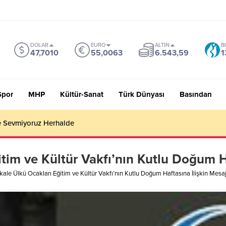
DOLAR
EURO
ALTIN
B
47,7010
55,0063
6.543,59
1
Spor
MHP
Kültür-Sanat
Türk Dünyası
Basından
 Sevmiyoruz Herhalde
itim ve Kültür Vakfı’nın Kutlu Doğum H
kkale Ülkü Ocakları Eğitim ve Kültür Vakfı’nın Kutlu Doğum Haftasına İlişkin Mesaj