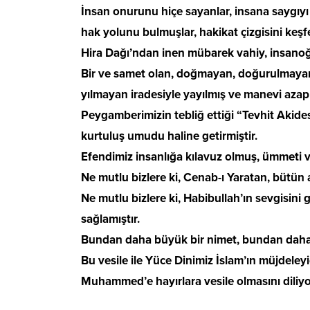
İnsan onurunu hiçe sayanlar, insana saygıyı 
hak yolunu bulmuşlar, hakikat çizgisini keşfe
Hira Dağı’ndan inen mübarek vahiy, insanoğl
Bir ve samet olan, doğmayan, doğurulmayan, 
yılmayan iradesiyle yayılmış ve manevi azap i
Peygamberimizin tebliğ ettiği “Tevhit Akides
kurtuluş umudu haline getirmiştir.
Efendimiz insanlığa kılavuz olmuş, ümmeti v
Ne mutlu bizlere ki, Cenab-ı Yaratan, bütün 
Ne mutlu bizlere ki, Habibullah’ın sevgisini 
sağlamıştır.
Bundan daha büyük bir nimet, bundan daha b
Bu vesile ile Yüce Dinimiz İslam’ın müjde
Muhammed’e hayırlara vesile olmasını diliy