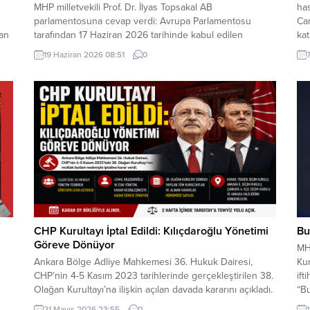
MHP milletvekili Prof. Dr. İlyas Topsakal AB
ha
parlamentosuna cevap verdi: Avrupa Parlamentosu
Ca
dan
tarafından 17 Haziran 2026 tarihinde kabul edilen
kat
Türkiye Raporu, teknik bir ilerleme belgesi olmaktan
Mez
19 Haziran 2026 08:51
0
ı
ziyade, Türkiye-AB ilişkilerinin gerilimli fay hatlarını
eş-
derinleştiren ve Ankara’nın stratejik özerkliğini hedef
Ard
kta
alan bir siyasi pozisyon belgesi niteliğindedir. Raporun
üs
içeriği, Türkiye’nin iç siyasi dengelerine...
rah
CHP Kurultayı İptal Edildi: Kılıçdaroğlu Yönetimi
Bu
Göreve Dönüyor
MH
Ankara Bölge Adliye Mahkemesi 36. Hukuk Dairesi,
Kur
CHP’nin 4-5 Kasım 2023 tarihlerinde gerçekleştirilen 38.
ift
Olağan Kurultayı’na ilişkin açılan davada kararını açıkladı.
“Bu
Mahkeme, kurultayın “mutlak butlan” gerekçesiyle
tes
21 Mayıs 2026 23:55
0