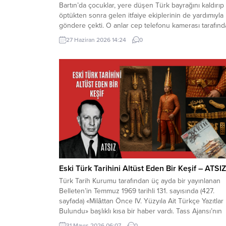
Bartın’da çocuklar, yere düşen Türk bayrağını kaldırıp
öptükten sonra gelen itfaiye ekiplerinin de yardımıyla
göndere çekti. O anlar cep telefonu kamerası tarafın
kaydedildi. Yerden kaldırıp öptüler Kemerköprü
27 Haziran 2026 14:24
0
Mahallesi’nde dün akşam saatlerinde Cumhuriyet Park
içerisindeki direkte bulunan Türk bayrağı rüzgar
nedeniyle ipinin kopmasıyla yere düştü. Bu sırada par
oynayan çocuklar yere...
Eski Türk Tarihini Altüst Eden Bir Keşif – ATSIZ
Türk Tarih Kurumu tarafından üç ayda bir yayınlanan
Belleten’in Temmuz 1969 tarihli 131. sayısında (427.
sayfada) «Milâttan Önce IV. Yüzyıla Ait Türkçe Yazıtlar
Bulundu» başlıklı kısa bir haber vardı. Tass Ajansı’nın
Alma Ata kaynaklı bir haberinde, bu yazıtlarda yapılan
31 Mayıs 2026 06:07
0