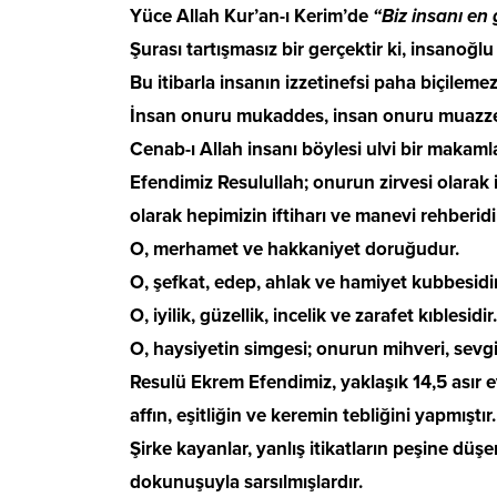
Yüce Allah Kur’an-ı Kerim’de
“Biz insanı en 
Şurası tartışmasız bir gerçektir ki, insanoğlu y
Bu itibarla insanın izzetinefsi paha biçilemez
İnsan onuru mukaddes, insan onuru muazze
Cenab-ı Allah insanı böylesi ulvi bir makamla
Efendimiz Resulullah; onurun zirvesi olarak 
olarak hepimizin iftiharı ve manevi rehberidi
O, merhamet ve hakkaniyet doruğudur.
O, şefkat, edep, ahlak ve hamiyet kubbesidir
O, iyilik, güzellik, incelik ve zarafet kıblesidir.
O, haysiyetin simgesi; onurun mihveri, sevgi
Resulü Ekrem Efendimiz, yaklaşık 14,5 asır e
affın, eşitliğin ve keremin tebliğini yapmıştır.
Şirke kayanlar, yanlış itikatların peşine düşe
dokunuşuyla sarsılmışlardır.