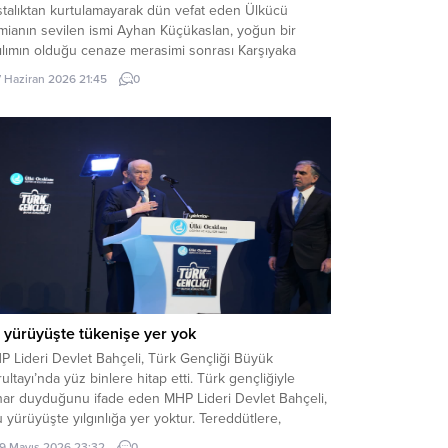
stalıktan kurtulamayarak dün vefat eden Ülkücü
mianın sevilen ismi Ayhan Küçükaslan, yoğun bir
ılımın olduğu cenaze merasimi sonrası Karşıyaka
arlığına defnedildi. Küçükaslan’ın cenazesine katılan
7 Haziran 2026 21:45
0
dost akraba ve arkadaşlarından helallik alındı.
ından kendisinin vasiyeti gereği annesinin mezarının
tüne defnedildi.. Merhum gönüldaşımıza Allah’tan
met ve mağfiretler, yakınları...
 yürüyüşte tükenişe yer yok
P Lideri Devlet Bahçeli, Türk Gençliği Büyük
ultayı’nda yüz binlere hitap etti. Türk gençliğiyle
ihar duyduğunu ifade eden MHP Lideri Devlet Bahçeli,
 yürüyüşte yılgınlığa yer yoktur. Tereddütlere,
limiyete, tükenişe yer yoktur” dedi. MHP Lideri Devlet
19 Mayıs 2026 23:32
0