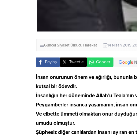
Güncel
Siyaset
Ülkücü Hareket
14 Nisan 2015 20
Paylaş
Tweetle
Gönder
İnsan onurunun önem ve ağırlığı, bununla bi
kutsal bir ödevdir.
İnsanlığın her döneminde Allah’u Teala’nın var
Peygamberler insanca yaşamanın, insan onuru
Ve elbette ümmeti olmaktan onur duyduğumuz
umudu olmuştur.
Şüphesiz diğer canlılardan insanı ayıran en 