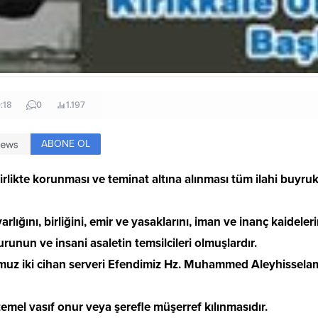
:18
0
1.197
ABONE OL
rlikte korunması ve teminat altına alınması tüm ilahi buyru
lığını, birliğini, emir ve yasaklarını, iman ve inanç kaideler
nun ve insani asaletin temsilcileri olmuşlardır.
 iki cihan serveri Efendimiz Hz. Muhammed Aleyhisselam i
temel vasıf onur veya şerefle müşerref kılınmasıdır.