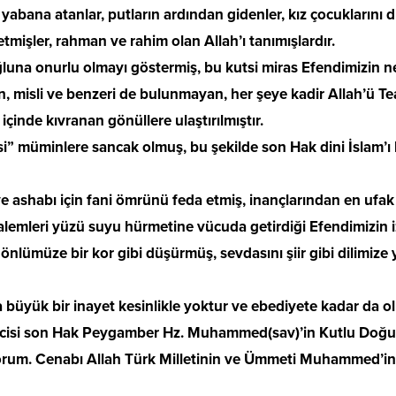
yabana atanlar, putların ardından gidenler, kız çocuklarını 
tmişler, rahman ve rahim olan Allah’ı tanımışlardır.
una onurlu olmayı göstermiş, bu kutsi miras Efendimizin nef
misli ve benzeri de bulunmayan, her şeye kadir Allah’ü Teal
çinde kıvranan gönüllere ulaştırılmıştır.
i” müminlere sancak olmuş, bu şekilde son Hak dini İslam’ı 
e ashabı için fani ömrünü feda etmiş, inançlarından en ufak 
alemleri yüzü suyu hürmetine vücuda getirdiği Efendimizin iz
gönlümüze bir kor gibi düşürmüş, sevdasını şiir gibi dilimize
üyük bir inayet kesinlikle yoktur ve ebediyete kadar da ol
leyicisi son Hak Peygamber Hz. Muhammed(sav)’in Kutlu Do
orum. Cenabı Allah Türk Milletinin ve Ümmeti Muhammed’in 