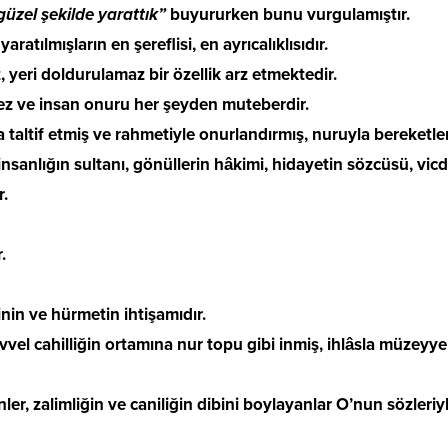
güzel şekilde yarattık”
buyururken bunu vurgulamıştır.
aratılmışların en şereflisi, en ayrıcalıklısıdır.
, yeri doldurulamaz bir özellik arz etmektedir.
z ve insan onuru her şeyden muteberdir.
 taltif etmiş ve rahmetiyle onurlandırmış, nuruyla bereketlen
insanlığın sultanı, gönüllerin hâkimi, hidayetin sözcüsü, vi
r.
.
nin ve hürmetin ihtişamıdır.
vvel cahilliğin ortamına nur topu gibi inmiş, ihlâsla müzeyy
nler, zalimliğin ve caniliğin dibini boylayanlar O’nun sözleri