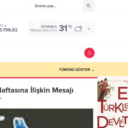
31
IST
°C
İSTANBUL
3.798,82
PARÇALI BULUTLU
TÜMÜNÜ GÖSTER →
aftasına İlişkin Mesajı
ı