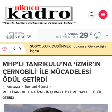
29
BIST
°C
İSTANBUL
13.779,39
HAFIF YAĞMURLU
SOSYOLOJİK DÜŞÜNMEK Toplumsal Gerçekliğin
İnşası
MHP’Lİ TANRIKULU’NA ‘İZMİR’İN
ÇERNOBİLİ’ İLE MÜCADELESİ
ÖDÜL GETİRDİ
Anasayfa
Ekonomi
,
Güncel
MHP’Lİ TANRIKULU’NA ‘İZMİR’İN ÇERNOBİLİ’ İLE MÜCADELESİ ÖDÜL
GETİRDİ