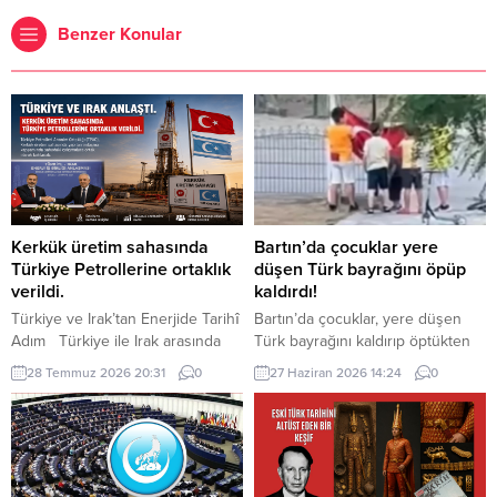
Benzer Konular
Kerkük üretim sahasında
Bartın’da çocuklar yere
Türkiye Petrollerine ortaklık
düşen Türk bayrağını öpüp
verildi.
kaldırdı!
Türkiye ve Irak’tan Enerjide Tarihî
Bartın’da çocuklar, yere düşen
Adım Türkiye ile Irak arasında
Türk bayrağını kaldırıp öptükten
enerji alanındaki iş birliği yeni bir
sonra gelen itfaiye ekiplerinin de
28 Temmuz 2026 20:31
0
27 Haziran 2026 14:24
0
aşamaya taşındı. Cumhurbaşkanı
yardımıyla göndere çekti. O anlar
Recep Tayyip Erdoğan, Irak
cep telefonu kamerası tarafından
Başbakanı Ali ez-Zeydi ile
kaydedildi. Yerden kaldırıp öptüler
Ankara’da gerçekleştirilen
Kemerköprü Mahallesi’nde dün
görüşmenin ardından yaptığı
akşam saatlerinde Cumhuriyet
açıklamada, Kerkük üretim
Parkı içerisindeki direkte bulunan