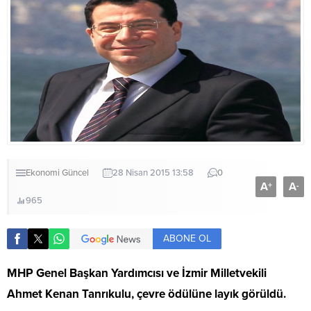
Ekonomi
Güncel
28 Nisan 2015 13:58
0
A
A
+
-
965
ABONE OL
MHP Genel Başkan Yardımcısı ve İzmir Milletvekili
Ahmet Kenan Tanrıkulu, çevre ödülüne layık görüldü.