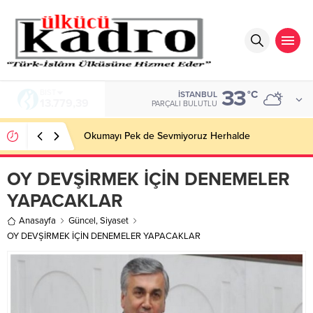
33
BIST
°C
İSTANBUL
13.779,39
PARÇALI BULUTLU
Okumayı Pek de Sevmiyoruz Herhalde
OY DEVŞİRMEK İÇİN DENEMELER
YAPACAKLAR
Anasayfa
Güncel
,
Siyaset
OY DEVŞİRMEK İÇİN DENEMELER YAPACAKLAR