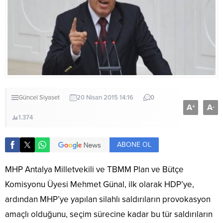
Güncel
Siyaset
20 Nisan 2015 14:16
0
A
A
+
-
1.374
ABONE OL
MHP Antalya Milletvekili ve TBMM Plan ve Bütçe
Komisyonu Üyesi Mehmet Günal, ilk olarak HDP’ye,
ardından MHP’ye yapılan silahlı saldırıların provokasyon
amaçlı olduğunu, seçim sürecine kadar bu tür saldırıların