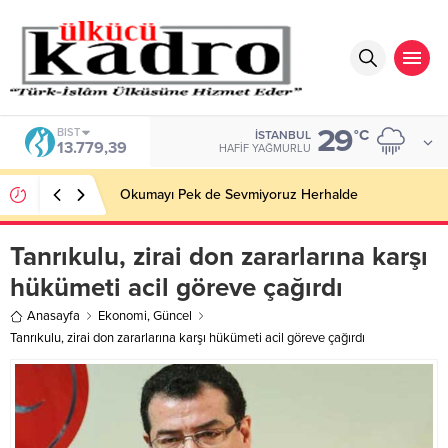
29
BIST
°C
İSTANBUL
13.779,39
HAFIF YAĞMURLU
Okumayı Pek de Sevmiyoruz Herhalde
Tanrıkulu, zirai don zararlarına karşı
hükümeti acil göreve çağırdı
Anasayfa
Ekonomi
,
Güncel
Tanrıkulu, zirai don zararlarına karşı hükümeti acil göreve çağırdı