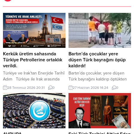
Kerkük üretim sahasında
Bartın’da çocuklar yere
Türkiye Petrollerine ortaklık
düşen Türk bayrağını öpüp
verildi.
kaldırdı!
Türkiye ve Irak’tan Enerjide Tarihî
Bartın’da çocuklar, yere düşen
Adım Türkiye ile Irak arasında
Türk bayrağını kaldırıp öptükten
enerji alanındaki iş birliği yeni bir
sonra gelen itfaiye ekiplerinin de
28 Temmuz 2026 20:31
0
27 Haziran 2026 14:24
0
aşamaya taşındı. Cumhurbaşkanı
yardımıyla göndere çekti. O anlar
Recep Tayyip Erdoğan, Irak
cep telefonu kamerası tarafından
Başbakanı Ali ez-Zeydi ile
kaydedildi. Yerden kaldırıp öptüler
Ankara’da gerçekleştirilen
Kemerköprü Mahallesi’nde dün
görüşmenin ardından yaptığı
akşam saatlerinde Cumhuriyet
açıklamada, Kerkük üretim
Parkı içerisindeki direkte bulunan
sahasında Türkiye Petrolleri
Türk bayrağı rüzgar nedeniyle
Anonim Ortaklığına TPAO ortaklık
ipinin kopmasıyla yere düştü. Bu