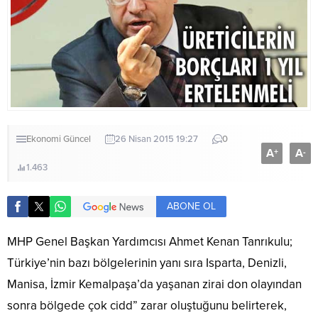
Ekonomi
Güncel
26 Nisan 2015 19:27
0
A
A
+
-
1.463
ABONE OL
MHP Genel Başkan Yardımcısı Ahmet Kenan Tanrıkulu;
Türkiye’nin bazı bölgelerinin yanı sıra Isparta, Denizli,
Manisa, İzmir Kemalpaşa’da yaşanan zirai don olayından
sonra bölgede çok cidd” zarar oluştuğunu belirterek,