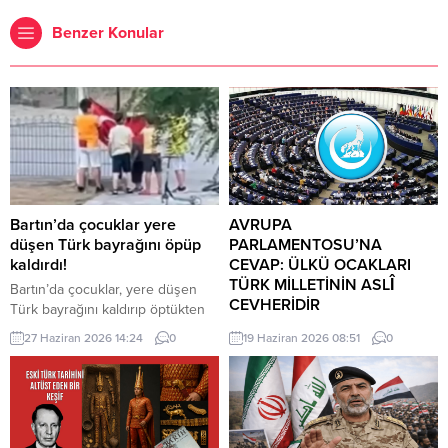
Benzer Konular
Bartın’da çocuklar yere
AVRUPA
düşen Türk bayrağını öpüp
PARLAMENTOSU’NA
kaldırdı!
CEVAP: ÜLKÜ OCAKLARI
TÜRK MİLLETİNİN ASLÎ
Bartın’da çocuklar, yere düşen
CEVHERİDİR
Türk bayrağını kaldırıp öptükten
sonra gelen itfaiye ekiplerinin de
MHP milletvekili Prof. Dr. İlyas
27 Haziran 2026 14:24
0
19 Haziran 2026 08:51
0
yardımıyla göndere çekti. O anlar
Topsakal AB parlamentosuna
cep telefonu kamerası tarafından
cevap verdi: Avrupa
kaydedildi. Yerden kaldırıp öptüler
Parlamentosu tarafından 17
Kemerköprü Mahallesi’nde dün
Haziran 2026 tarihinde kabul
akşam saatlerinde Cumhuriyet
edilen Türkiye Raporu, teknik bir