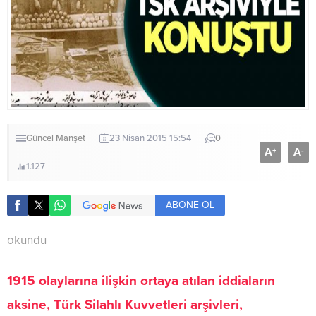
Güncel
Manşet
23 Nisan 2015 15:54
0
A
A
+
-
1.127
ABONE OL
okundu
1915 olaylarına ilişkin ortaya atılan iddiaların
aksine, Türk Silahlı Kuvvetleri arşivleri,