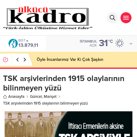
31
BIST
°C
İSTANBUL
13.879,11
AÇIK
Öyle İnsanlarımız Var Ki Çok Şaşkın
TSK arşivlerinden 1915 olaylarının
bilinmeyen yüzü
Anasayfa
Güncel
,
Manşet
TSK arşivlerinden 1915 olaylarının bilinmeyen yüzü