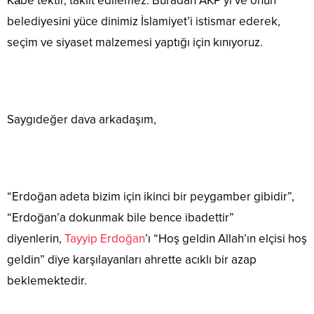
Kâbe tektir, taklit edilemez. Buradan AKP’yi ve onun
belediyesini yüce dinimiz İslamiyet’i istismar ederek,
seçim ve siyaset malzemesi yaptığı için kınıyoruz.
Saygıdeğer dava arkadaşım,
“Erdoğan adeta bizim için ikinci bir peygamber gibidir”,
“Erdoğan’a dokunmak bile bence ibadettir”
diyenlerin,
Tayyip Erdoğan
’ı “Hoş geldin Allah’ın elçisi hoş
geldin” diye karşılayanları ahrette acıklı bir azap
beklemektedir.