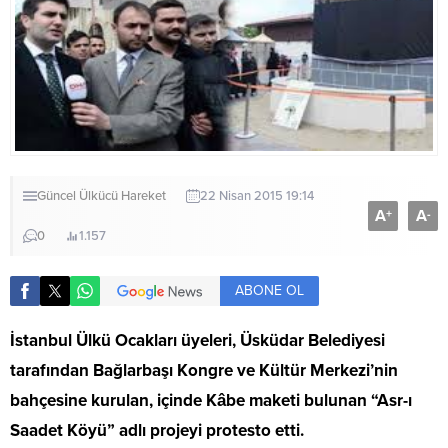
Güncel
Ülkücü Hareket
22 Nisan 2015 19:14
A
A
+
-
0
1.157
ABONE OL
İstanbul Ülkü Ocakları üyeleri, Üsküdar Belediyesi
tarafından Bağlarbaşı Kongre ve Kültür Merkezi’nin
bahçesine kurulan, içinde Kâbe maketi bulunan “Asr-ı
Saadet Köyü” adlı projeyi protesto etti.