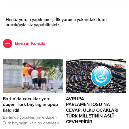
Henüz yorum yapılmamış. İlk yorumu yukarıdaki form
aracılığıyla siz yapabilirsiniz.
Benzer Konular
Bartın’da çocuklar yere
AVRUPA
düşen Türk bayrağını öpüp
PARLAMENTOSU’NA
kaldırdı!
CEVAP: ÜLKÜ OCAKLARI
TÜRK MİLLETİNİN ASLÎ
Bartın’da çocuklar, yere düşen
CEVHERİDİR
Türk bayrağını kaldırıp öptükten
sonra gelen itfaiye ekiplerinin de
MHP milletvekili Prof. Dr. İlyas