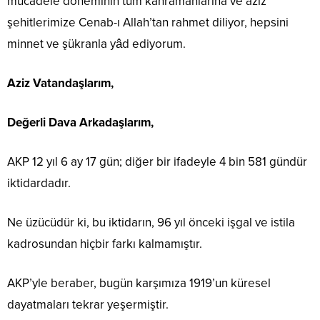
mücadele döneminin tüm kahramanlarına ve aziz
şehitlerimize Cenab-ı Allah’tan rahmet diliyor, hepsini
minnet ve şükranla yâd ediyorum.
Aziz Vatandaşlarım,
Değerli Dava Arkadaşlarım,
AKP 12 yıl 6 ay 17 gün; diğer bir ifadeyle 4 bin 581 gündür
iktidardadır.
Ne üzücüdür ki, bu iktidarın, 96 yıl önceki işgal ve istila
kadrosundan hiçbir farkı kalmamıştır.
AKP’yle beraber, bugün karşımıza 1919’un küresel
dayatmaları tekrar yeşermiştir.