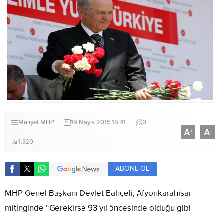
Manşet
MHP
19 Mayıs 2015 15:41
0
A
A
+
-
1.320
ABONE OL
MHP Genel Başkanı Devlet Bahçeli, Afyonkarahisar
mitinginde “Gerekirse 93 yıl öncesinde olduğu gibi