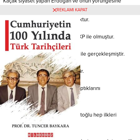
Kaçak siyaset yapan Erdoğan ve onun yörüngesine
tutunmuş Davutoğlu’na göre, Türkiye’de, Cumhuriyet
REKLAMI KAPAT
tarihinde yapılan hiçbir hizmet yoktur.
Ne kadar eser ve hizmet varsa AKP ile olmuştur.
Bu hizmetlerin ilkleri de hep AKP ile gerçekleşmiştir.
Bunlara göre AKP ilklerin partisidir.
Ve bunlar her yerde hep ilkleri yaptıklarını
söylemektedirler.
Evet, doğrudur; Erdoğan ve Davutoğlu hep ilkleri
gerçekleştirmiştir.