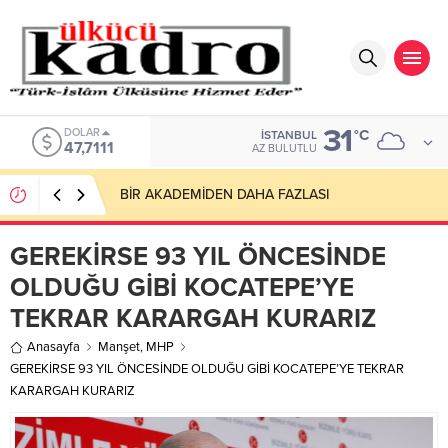
31
DOLAR
°C
İSTANBUL
47,7111
AZ BULUTLU
BİR AKADEMİDEN DAHA FAZLASI
GEREKİRSE 93 YIL ÖNCESİNDE
OLDUĞU GİBİ KOCATEPE’YE
TEKRAR KARARGAH KURARIZ
Anasayfa
Manşet
,
MHP
GEREKİRSE 93 YIL ÖNCESİNDE OLDUĞU GİBİ KOCATEPE’YE TEKRAR
KARARGAH KURARIZ