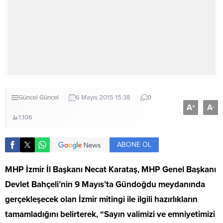
Güncel
Güncel
6 Mayıs 2015 15:38
0
A
A
+
-
1.106
ABONE OL
MHP İzmir İl Başkanı Necat Karataş, MHP Genel Başkanı
Devlet Bahçeli’nin 9 Mayıs’ta Gündoğdu meydanında
gerçekleşecek olan İzmir mitingi ile ilgili hazırlıkların
tamamladığını belirterek, “Sayın valimizi ve emniyetimizi