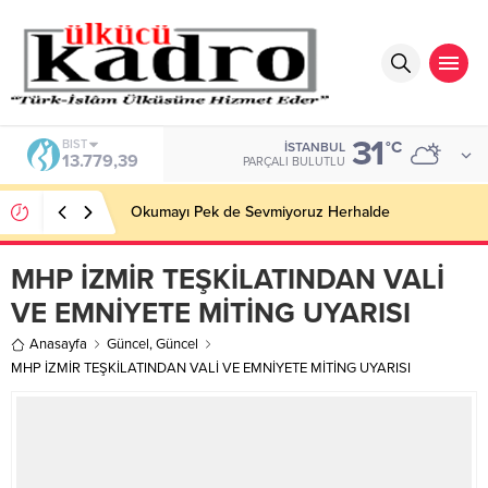
31
BIST
°C
İSTANBUL
13.779,39
PARÇALI BULUTLU
Okumayı Pek de Sevmiyoruz Herhalde
MHP İZMİR TEŞKİLATINDAN VALİ
VE EMNİYETE MİTİNG UYARISI
Anasayfa
Güncel
,
Güncel
MHP İZMİR TEŞKİLATINDAN VALİ VE EMNİYETE MİTİNG UYARISI