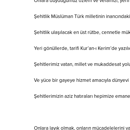
Onlara duyduğumuz özlem ve vefamızı, yerine 
Şehitlik Müslüman Türk milletinin inancındak
Şehitlik ulaşılacak en üst rütbe, cennetle mükâ
Yeri gönüllerde, tarifi Kur’an-ı Kerim’de yazılıd
Şehitlerimiz vatan, millet ve mukaddesat yol
Ve yüce bir gayeye hizmet amacıyla dünyevi ni
Şehitlerimizin aziz hatıraları hepimize emanet
Onlara layık olmak, onların mücadelelerini 