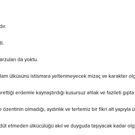
dır.
i.
arzuları da yoktu.
slam ülküsünü istismara yeltenmeyecek mizaç ve karakter olgu
emrettiği erdemle kaynaştırdığı kusursuz ahlak ve fazileti gıpta
ve özentinin olmadığı, aydınlık ve tertemiz bir fikri alt yapıyla
ereddüt etmeden ülkücülüğü akıl ve duyguda taşıyacak kadar ol