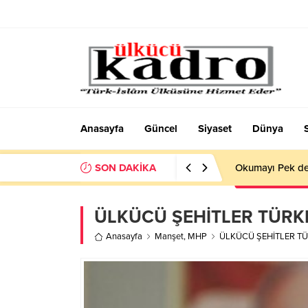
Anasayfa
Güncel
Siyaset
Dünya
SON DAKİKA
Okumayı Pek de
ÜLKÜCÜ ŞEHİTLER TÜR
Anasayfa
Manşet
,
MHP
ÜLKÜCÜ ŞEHİTLER T