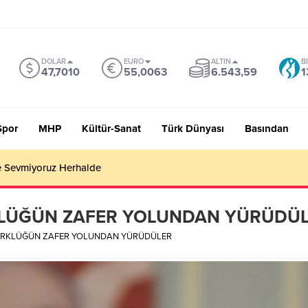
DOLAR
EURO
ALTIN
B
47,7010
55,0063
6.543,59
1
Spor
MHP
Kültür-Sanat
Türk Dünyası
Basından
 Sevmiyoruz Herhalde
KLÜĞÜN ZAFER YOLUNDAN YÜRÜDÜ
ÜRKLÜĞÜN ZAFER YOLUNDAN YÜRÜDÜLER