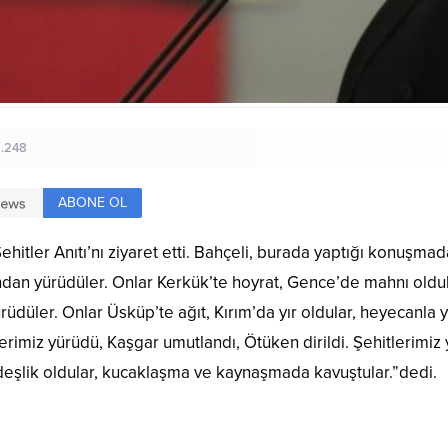
1.248
ABONE OL
itler Anıtı’nı ziyaret etti. Bahçeli, burada yaptığı konuşma
ndan yürüdüler. Onlar Kerkük’te hoyrat, Gence’de mahnı oldul
rüdüler. Onlar Üsküp’te ağıt, Kırım’da yır oldular, heyecanla 
lerimiz yürüdü, Kaşgar umutlandı, Ötüken dirildi. Şehitlerimiz 
rdeşlik oldular, kucaklaşma ve kaynaşmada kavuştular.”dedi.