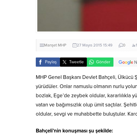
Manşet
MHP
27 Mayıs 2015 15:49
0
Paylaş
Tweetle
Gönder
MHP Genel Başkanı Devlet Bahçeli, Ülkücü Şeh
yürüdüler. Onlar namuslu olmanın nurlu yolu
bozlak, Ege’de zeybek oldular, kararlılıkla yü
vatan ve bağımsızlık olup ümit saçtılar. Şehit
oldular, sevgi ve muhabbette buluştular. Ka
Bahçeli’nin konuşması şu şekilde: