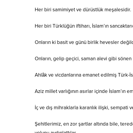
Her biri samimiyet ve dürüstlük meşalesidir.
Her biri Türklüğün iftiharı, İslam’ın sancaktarı
Onların ki basit ve günü birlik hevesler değild
Onların, gelip geçici, saman alevi gibi sönen 
Ahlâk ve vicdanlarına emanet edilmiş Türk-İ
Aziz millet varlığının asırlar içinde İslam’ın 
İç ve dış mihraklarla karanlık ilişki, sempati 
Şehitlerimiz, en zor şartlar altında bile, t
yolunu aydınlattılar.