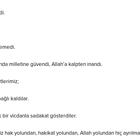
di.
yemedi.
da milletine güvendi, Allah’a kalpten inandı.
lerimiz;
ağlı kaldılar.
k bir vicdanla sadakat gösterdiler.
iz hak yolundan, hakikat yolundan, Allah yolundan hiç ayrılma