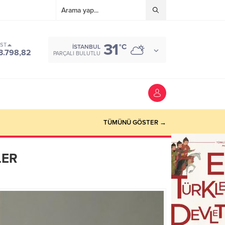
31
IST
°C
İSTANBUL
3.798,82
PARÇALI BULUTLU
TÜMÜNÜ GÖSTER →
LER