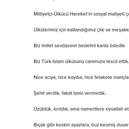
Milliyetçi-Ülkücü Hareket’in sosyal maliyeti ç
Ülkülerimiz için katlandığımız çile ve meşakk
Biz millet sevdasının bedelini kanla ödedik.
Biz Türk-İslam ülküsünü canımızla tescil ettik
Nice acıya, nice kayıba, nice felakete inançl
Şehit verdik, fakat taviz vermedik.
Üzüldük, kırıldık; ama namertlere eyvallah e
Bıçak gibi keskin ayazlara, buz kesmiş duvarl