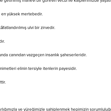
getirilmiş manevi bir görevin vecdi ile kalplerimizde yaşatı
i en yüksek mertebedir.
fatlandırılmış ulvi bir zirvedir.
ır.
unda canından vazgeçen insanlık şaheserleridir.
metleri elinin tersiyle itenlerin payesidir.
tir.
varlığımızla ve yüreğimizle sahiplenmek hepimizin sorumluluğ