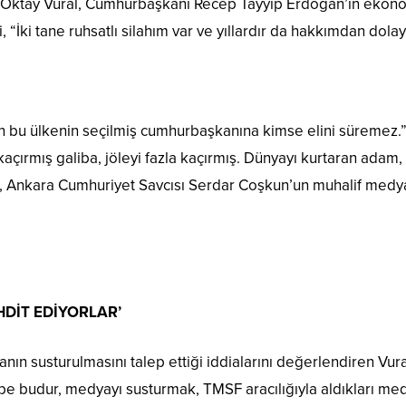
li Oktay Vural, Cumhurbaşkanı Recep Tayyip Erdoğan’ın ekon
i, “İki tane ruhsatlı silahım var ve yıllardır da hakkımdan dol
u ülkenin seçilmiş cumhurbaşkanına kimse elini süremez.” ş
la kaçırmış galiba, jöleyi fazla kaçırmış. Dünyayı kurtaran ada
l, Ankara Cumhuriyet Savcısı Serdar Coşkun’un muhalif medyan
HDİT EDİYORLAR’
ın susturulmasını talep ettiği iddialarını değerlendiren Vur
be budur, medyayı susturmak, TMSF aracılığıyla aldıkları med