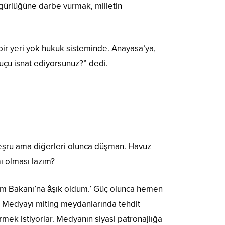
özgürlüğüne darbe vurmak, milletin
ir yeri yok hukuk sisteminde. Anayasa’ya,
uçu isnat ediyorsunuz?” dedi.
eşru ama diğerleri olunca düşman. Havuz
ı olması lazım?
rım Bakanı’na âşık oldum.’ Güç olunca hemen
r. Medyayı miting meydanlarında tehdit
rmek istiyorlar. Medyanın siyasi patronajlığa