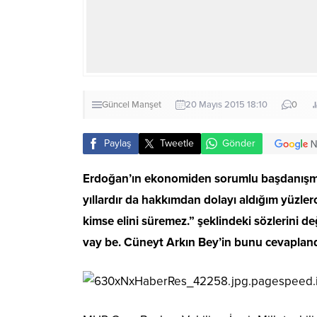
Güncel
Manşet
20 Mayıs 2015 18:10
0
Paylaş
Tweetle
Gönder
Erdoğan’ın ekonomiden sorumlu başdanışmanı Y
yıllardır da hakkımdan dolayı aldığım yüzl
kimse elini süremez.” şeklindeki sözlerini de
vay be. Cüneyt Arkın Bey’in bunu cevaplandı