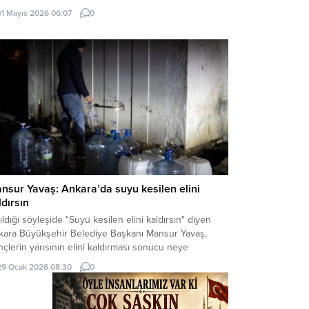
a Ata kaynaklı bir haberinde, bu yazıtlarda yapılan
31 Mayıs 2026 06:07
0
elemelere göre, bunların Milât’tan Önce IV. Yüzyılda
dana getirildiği ve merkezi...
nsur Yavaş: Ankara’da suyu kesilen elini
ldırsın
ıldığı söyleşide "Suyu kesilen elini kaldırsın" diyen
kara Büyükşehir Belediye Başkanı Mansur Yavaş,
çlerin yarısının elini kaldırması sonucu neye
adığını şaşırdı.
29 Ocak 2026 08:30
0