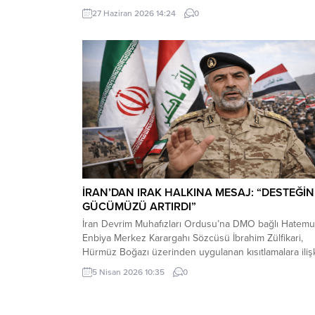
kaydedildi. Yerden kaldırıp öptüler Kemerköprü
27 Haziran 2026 14:24
0
Mahallesi’nde dün akşam saatlerinde Cumhuriyet Park
içerisindeki direkte bulunan Türk bayrağı rüzgar
nedeniyle ipinin kopmasıyla yere düştü. Bu sırada par
oynayan çocuklar yere...
İRAN’DAN IRAK HALKINA MESAJ: “DESTEĞİN
GÜCÜMÜZÜ ARTIRDI”
İran Devrim Muhafızları Ordusu’na DMO bağlı Hatemu
Enbiya Merkez Karargahı Sözcüsü İbrahim Zülfikari,
Hürmüz Boğazı üzerinden uygulanan kısıtlamalara iliş
yaptığı açıklamada, Irak’ın bu kısıtlamalardan muaf
5 Nisan 2026 10:35
0
tutulacağını belirtti.