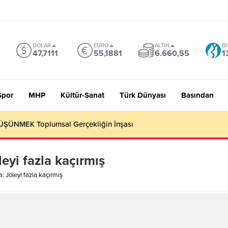
DOLAR
EURO
ALTIN
BI
47,7111
55,1881
6.660,55
1
Spor
MHP
Kültür-Sanat
Türk Dünyası
Basından
ŞÜNMEK Toplumsal Gerçekliğin İnşası
leyi fazla kaçırmış
a: Jöleyi fazla kaçırmış