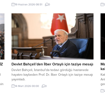
Türkiye Raporu, teknik bir ilerleme belgesi olmaktan
Alm
19 Haziran 2026 08:51
0
ı
ziyade, Türkiye-AB ilişkilerinin gerilimli fay hatlarını
inc
derinleştiren ve Ankara’nın stratejik özerkliğini hedef
mey
kta
alan bir siyasi pozisyon belgesi niteliğindedir. Raporun
içeriği, Türkiye’nin iç siyasi dengelerine...
İZ
Devlet Bahçeli’den İlber Ortaylı için taziye mesajı
Ma
ka
Devlet Bahçeli, İstanbul'da tedavi gördüğü hastanede
l
hayatını kaybeden Prof. Dr. İlber Ortaylı için taziye mesajı
Kat
yayımladı.
An
kin
gen
14 Mart 2026 00:00
0
uğr