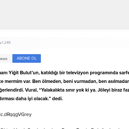
1.249
ABONE OL
iğit Bulut’un, katıldığı bir televizyon programında sarfetti
erce mermim var. Ben ölmeden, beni vurmadan, ben asılmada
ğerlendirdi. Vural, “Yalakalıkta sınır yok ki ya. Jöleyi biraz 
rması daha iyi olacak.” dedi.