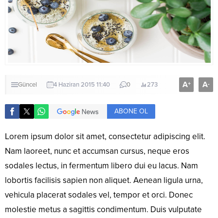
A
A
+
-
Güncel
4 Haziran 2015 11:40
0
273
ABONE OL
L
orem ipsum dolor sit amet, consectetur adipiscing elit.
Nam laoreet, nunc et accumsan cursus, neque eros
sodales lectus, in fermentum libero dui eu lacus. Nam
lobortis facilisis sapien non aliquet. Aenean ligula urna,
vehicula placerat sodales vel, tempor et orci. Donec
molestie metus a sagittis condimentum. Duis vulputate