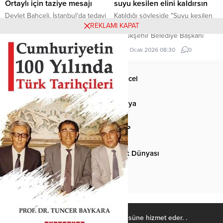
Ortaylı için taziye mesajı
suyu kesilen elini kaldırsın
Devlet Bahçeli, İstanbul'da tedavi
Katıldığı söyleşide "Suyu kesilen
gördüğü hastanede hayatını
elini kaldırsın" diyen Ankara
REKLAMI KAPAT
kaybeden Prof. Dr. İlber Ortaylı
Büyükşehir Belediye Başkanı
için taziye mesajı yayımladı.
Mansur Yavaş, gençlerin yarısının
14 Mart 2026 00:00
0
29 Ocak 2026 08:30
0
elini kaldırması sonucu neye
uğradığını şaşırdı.
Anasayfa
Güncel
Siyaset
Dünya
Spor
MHP
Kültür-Sanat
Türk Dünyası
Basından
Ülkücü Kadro, Türk-İslâm ülküsüne hizmet eder. .