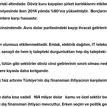
iski altındadır. Döviz kuru kayıpları şirket karlılıklarını etki
viyesinde iken 2014 yılında %60’ına yükselmiştir. Borçların
mlere karşı hassastır.
cinsindendir. Avro dolar paritesindeki kayıp ihracat gelirlerin
olumsuz etkilenmektedir. Emlak, elektrik dağıtım, IT telekom
at sanayii de hem iç talepteki durgunluktan hep dış taleptek
tütün gibi sektörler döviz cinsi gelirlerinin sınırlı olması ne
ere kıyasla daha kırılgandır.
faiz artırımı Türkiye’nin dış finansman ihtiyacının karşılanm
l ve daha kısa vadeli 164 milyar dolar kamu ve özel sektör 
 dış finansman ihtiyacı mevcuttur. Erken seçim ve politik ge