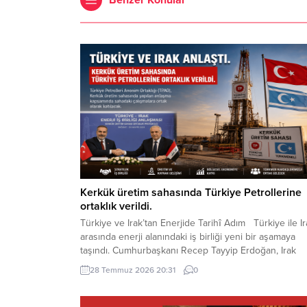
Kerkük üretim sahasında Türkiye Petrollerine
ortaklık verildi.
Türkiye ve Irak’tan Enerjide Tarihî Adım Türkiye ile Ir
arasında enerji alanındaki iş birliği yeni bir aşamaya
taşındı. Cumhurbaşkanı Recep Tayyip Erdoğan, Irak
Başbakanı Ali ez-Zeydi ile Ankara’da gerçekleştirilen
28 Temmuz 2026 20:31
0
görüşmenin ardından yaptığı açıklamada, Kerkük üret
sahasında Türkiye Petrolleri Anonim Ortaklığına TPAO
ortaklık verildiğini duyurdu. Erdoğan, imzalanan