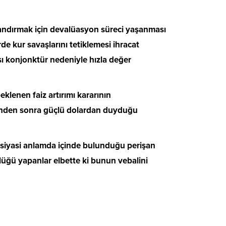
landırmak için devalüasyon süreci yaşanması
e kur savaşlarını tetiklemesi ihracat
rası konjonktür nedeniyle hızla değer
lenen faiz artırımı kararının
esinden sonra güçlü dolardan duyduğu
 siyasi anlamda içinde bulunduğu perişan
lüğü yapanlar elbette ki bunun vebalini