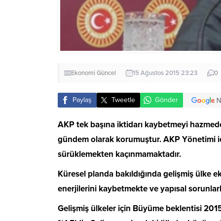
Ekonomi
Güncel
15 Ağustos 2015 23:23
0
Paylaş
Tweetle
Gönder
AKP tek başına iktidarı kaybetmeyi hazmedem
gündem olarak korumuştur. AKP Yönetimi iç
sürüklemekten kaçınmamaktadır.
Küresel planda bakıldığında gelişmiş ülke 
enerjilerini kaybetmekte ve yapısal sorunla
Gelişmiş ülkeler için Büyüme beklentisi 2015 