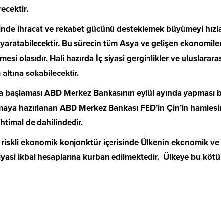
recektir.
isinde ihracat ve rekabet gücünü desteklemek büyümeyi hız
yaratabilecektir. Bu sürecin tüm Asya ve gelişen ekonomilerd
mesi olasıdır. Hali hazırda İç siyasi gerginlikler ve uluslara
altına sokabilecektir.
a başlaması ABD Merkez Bankasının eylül ayında yapması bek
 artırmaya hazırlanan ABD Merkez Bankası FED’in Çin’in haml
 ihtimal de dahilindedir.
riskli ekonomik konjonktür içerisinde Ülkenin ekonomik ve
yasi ikbal hesaplarına kurban edilmektedir. Ülkeye bu kötü