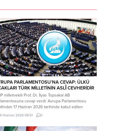
VRUPA PARLAMENTOSU’NA CEVAP: ÜLKÜ
AKLARI TÜRK MİLLETİNİN ASLÎ CEVHERİDİR
 milletvekili Prof. Dr. İlyas Topsakal AB
rlamentosuna cevap verdi: Avrupa Parlamentosu
afından 17 Haziran 2026 tarihinde kabul edilen
kiye Raporu, teknik bir ilerleme belgesi olmaktan
19 Haziran 2026 08:51
0
ade, Türkiye-AB ilişkilerinin gerilimli fay hatlarını
inleştiren ve Ankara’nın stratejik özerkliğini hedef
n bir siyasi pozisyon belgesi niteliğindedir. Raporun