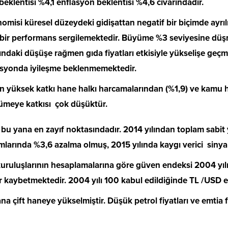
eklentisi %4,1 enflasyon beklentisi %4,6 civarındadır.
omisi küresel düzeydeki gidişattan negatif bir biçimde ayrı
bir performans sergilemektedir. Büyüme %3 seviyesine düşm
ındaki düşüşe rağmen gıda fiyatları etkisiyle yükselişe geçm
asyonda iyileşme beklenmemektedir.
 yüksek katkı hane halkı harcamalarından (%1,9) ve kamu 
büyümeye katkısı çok düşüktür.
n bu yana en zayıf noktasındadır. 2014 yılından toplam sabit 
mlarında %3,6 azalma olmuş, 2015 yılında kaygı verici sinyall
 kuruluşlarının hesaplamalarına göre güven endeksi 2004 yılı
ğer kaybetmektedir. 2004 yılı 100 kabul edildiğinde TL /USD e
na çift haneye yükselmiştir. Düşük petrol fiyatları ve emtia 