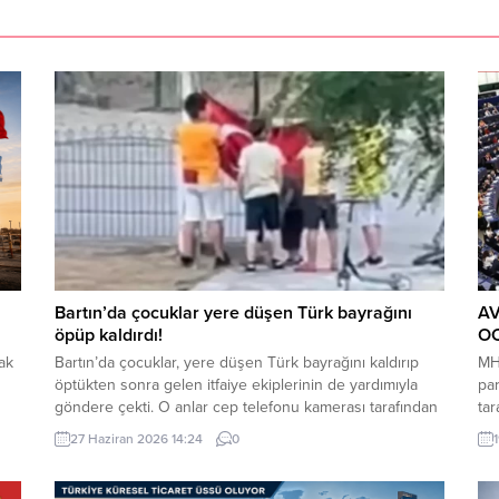
Bartın’da çocuklar yere düşen Türk bayrağını
A
öpüp kaldırdı!
OC
ak
Bartın’da çocuklar, yere düşen Türk bayrağını kaldırıp
MHP
öptükten sonra gelen itfaiye ekiplerinin de yardımıyla
pa
göndere çekti. O anlar cep telefonu kamerası tarafından
tar
kaydedildi. Yerden kaldırıp öptüler Kemerköprü
Tür
27 Haziran 2026 14:24
0
im
Mahallesi’nde dün akşam saatlerinde Cumhuriyet Parkı
ziy
içerisindeki direkte bulunan Türk bayrağı rüzgar
der
nedeniyle ipinin kopmasıyla yere düştü. Bu sırada parkta
ala