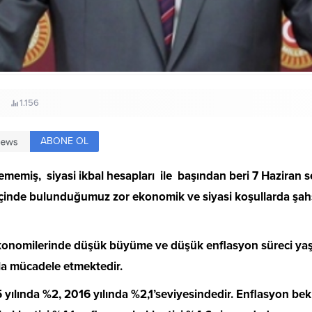
1.156
ABONE OL
emiş, siyasi ikbal hesapları ile başından beri 7 Haziran se
inde bulunduğumuz zor ekonomik ve siyasi koşullarda şahsi
ekonomilerinde düşük büyüme ve düşük enflasyon süreci yaş
rla mücadele etmektedir.
yılında %2, 2016 yılında %2,1’seviyesindedir. Enflasyon bekle