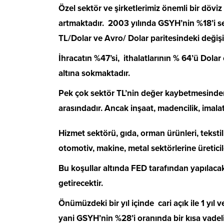
Özel sektör ve şirketlerimiz önemli bir döviz r
artmaktadır. 2003 yılında GSYH’nin %18’i se
TL/Dolar ve Avro/ Dolar paritesindeki değişi
İhracatın %47’si, ithalatlarının % 64’ü Dolar 
altına sokmaktadır.
Pek çok sektör TL’nin değer kaybetmesinden 
arasındadır. Ancak inşaat, madencilik, imal
Hizmet sektörü, gıda, orman ürünleri, tekstil, 
otomotiv, makine, metal sektörlerine üreticil
Bu koşullar altında FED tarafından yapılacak 
getirecektir.
Önümüzdeki bir yıl içinde cari açık ile 1 yı
yani GSYH’nin %28’i oranında bir kısa vadeli