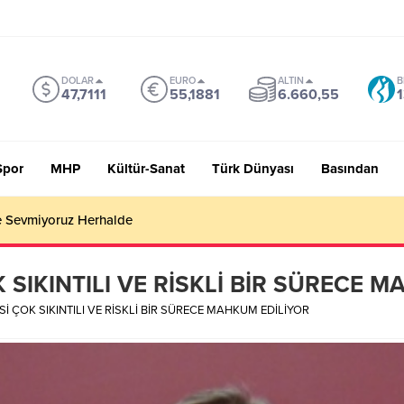
DOLAR
EURO
ALTIN
B
47,7111
55,1881
6.660,55
1
Spor
MHP
Kültür-Sanat
Türk Dünyası
Basından
 Sevmiyoruz Herhalde
SIKINTILI VE RİSKLİ BİR SÜRECE 
İ ÇOK SIKINTILI VE RİSKLİ BİR SÜRECE MAHKUM EDİLİYOR