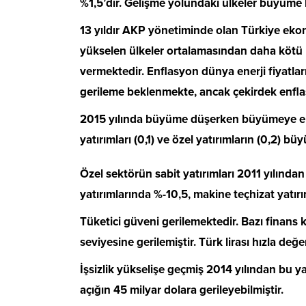
%1,5’dir. Gelişme yolundaki ülkeler büyüme b
13 yıldır AKP yönetiminde olan Türkiye ekon
yükselen ülkeler ortalamasından daha kötü 
vermektedir. Enflasyon dünya enerji fiyatlar
gerileme beklenmekte, ancak çekirdek enfl
2015 yılında büyüme düşerken büyümeye en
yatırımları (0,1) ve özel yatırımların (0,2) 
Özel sektörün sabit yatırımları 2011 yılında
yatırımlarında %-10,5, makine teçhizat yatırı
Tüketici güveni gerilemektedir. Bazı finans
seviyesine gerilemiştir. Türk lirası hızla de
İşsizlik yükselişe geçmiş 2014 yılından bu ya
açığın 45 milyar dolara gerileyebilmiştir.