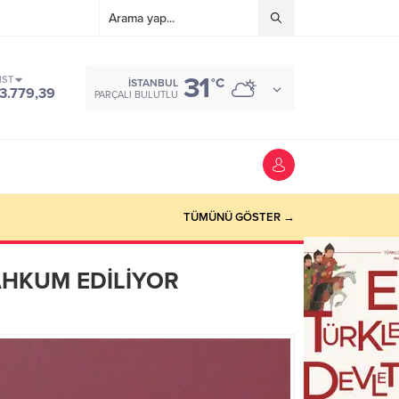
31
IST
°C
İSTANBUL
3.779,39
PARÇALI BULUTLU
TÜMÜNÜ GÖSTER →
MAHKUM EDİLİYOR