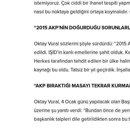
istemiyoruz. Çok ciddi bir ihanet tespiti yap
nasıl bu noktaya geldiğini ortaya koymalıdır. Ç
“2015 AKP’NİN DOĞURDUĞU SORUNLARL
Oktay Vural sözlerini şöyle sürdürdü: “2015 A
edildi. IŞİD’in kanlı emellerine şahit olduk. Kı
Herkes tarafından tehdit edilen bir ülke hali
kaynağı bu oldu. Tatsız bir yıl geçirdik. İnşal
“AKP BIRAKTIĞI MASAYI TEKRAR KURMAK
Oktay Vural, 4 Ocak günü yapılacak olan B
üzerine şu yanıtı verdi: “Bundan önce de ye
başkanlık talpleri dile getirildikten sonra b