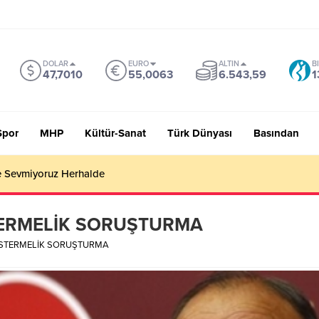
DOLAR
EURO
ALTIN
B
47,7010
55,0063
6.543,59
1
Spor
MHP
Kültür-Sanat
Türk Dünyası
Basından
 Sevmiyoruz Herhalde
TERMELİK SORUŞTURMA
ÖSTERMELİK SORUŞTURMA