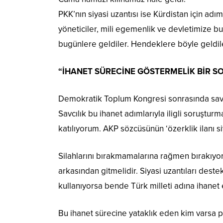
PKK’nın siyasi uzantısı ise Kürdistan için ad
yöneticiler, mili egemenlik ve devletimize b
bugünlere geldiler. Hendeklere böyle geldil
“İHANET SÜRECİNE GÖSTERMELİK BİR 
Demokratik Toplum Kongresi sonrasında savcıl
Savcılık bu ihanet adımlarıyla iligli soruştu
katılıyorum. AKP sözcüsünün ‘özerklik ilanı siy
Silahlarını bırakmamalarına rağmen bırakıyo
arkasından gitmelidir. Siyasi uzantıları dest
kullanıyorsa bende Türk milleti adına ihane
Bu ihanet sürecine yataklık eden kim varsa p