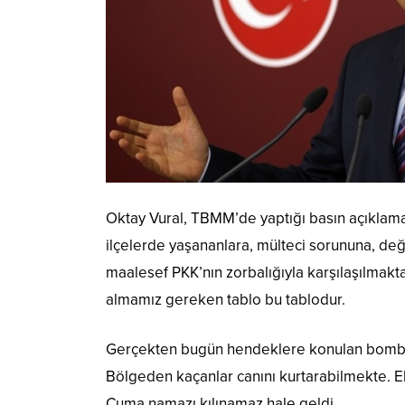
Oktay Vural, TBMM’de yaptığı basın açıklamas
ilçelerde yaşananlara, mülteci sorununa, değ
maalesef PKK’nın zorbalığıyla karşılaşılmakta
almamız gereken tablo bu tablodur.
Gerçekten bugün hendeklere konulan bombalar
Bölgeden kaçanlar canını kurtarabilmekte. E
Cuma namazı kılınamaz hale geldi.