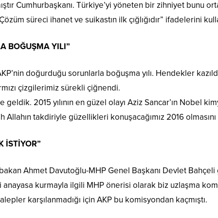
mıştır Cumhurbaşkanı. Türkiye’yi yöneten bir zihniyet bunu or
özüm süreci ihanet ve suikastın ilk çığlığıdır” ifadelerini kull
A BOĞUŞMA YILI”
KP’nin doğurduğu sorunlarla boğuşma yılı. Hendekler kazıldı,
rmızı çizgilerimiz sürekli çiğnendi.
ne geldik. 2015 yılının en güzel olayı Aziz Sancar’ın Nobel k
lah Allahın takdiriyle güzellikleri konuşacağımız 2016 olmasını 
 İSTİYOR”
aşbakan Ahmet Davutoğlu-MHP Genel Başkanı Devlet Bahçeli 
ni anayasa kurmayla ilgili MHP önerisi olarak biz uzlaşma k
u talepler karşılanmadığı için AKP bu komisyondan kaçmıştı.