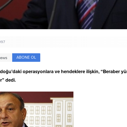
097
ABONE OL
ğu’daki operasyonlara ve hendeklere ilişkin, “Beraber yürü
r” dedi.