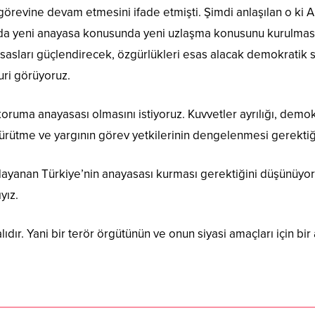
evine devam etmesini ifade etmişti. Şimdi anlaşılan o ki AKP
nda yeni anayasa konusunda yeni uzlaşma konusunu kurulması
asları güçlendirecek, özgürlükleri esas alacak demokratik 
uri görüyoruz.
uma anayasası olmasını istiyoruz. Kuvvetler ayrılığı, demok
ürütme ve yargının görev yetkilerinin dengelenmesi gerektiğ
dayanan Türkiye’nin anayasası kurması gerektiğini düşünüyoru
yız.
lıdır. Yani bir terör örgütünün ve onun siyasi amaçları için bi