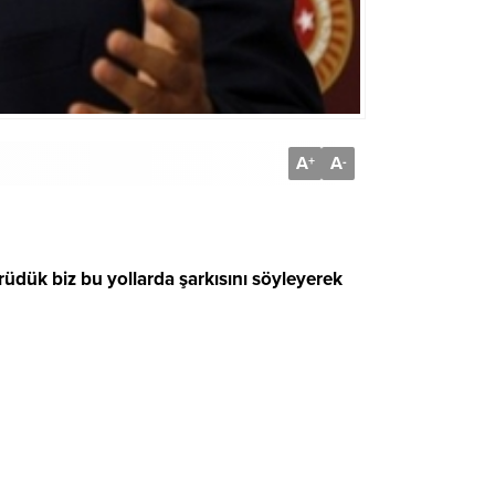
A
A
+
-
dük biz bu yollarda şarkısını söyleyerek