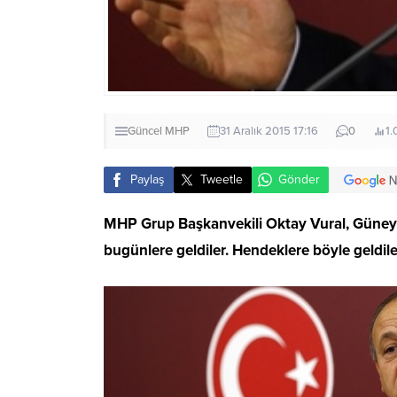
Güncel
MHP
31 Aralık 2015 17:16
0
1.
Paylaş
Tweetle
Gönder
MHP Grup Başkanvekili Oktay Vural, Güneydo
bugünlere geldiler. Hendeklere böyle geldile