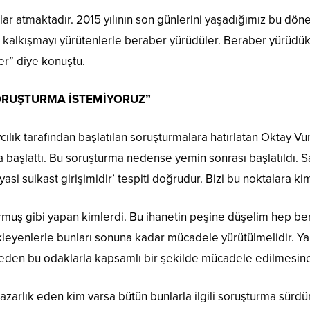
ımlar atmaktadır. 2015 yılının son günlerini yaşadığımız bu d
u kalkışmayı yürütenlerle beraber yürüdüler. Beraber yürüdük 
er” diye konuştu.
SORUŞTURMA İSTEMİYORUZ”
ık tarafından başlatılan soruşturmalara hatırlatan Oktay Vur
rma başlattı. Bu soruşturma nedense yemin sonrası başlatıldı.
asi suikast girişimidir’ tespiti doğrudur. Bizi bu noktalara kim
rmuş gibi yapan kimlerdi. Bu ihanetin peşine düşelim hep ber
ekleyenlerle bunları sonuna kadar mücadele yürütülmelidir. Ya
t eden bu odaklarla kapsamlı bir şekilde mücadele edilmesine
azarlık eden kim varsa bütün bunlarla ilgili soruşturma sürdü