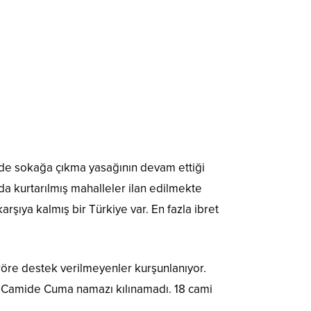
ünde sokağa çıkma yasağının devam ettiği
da kurtarılmış mahalleler ilan edilmekte
rşıya kalmış bir Türkiye var. En fazla ibret
röre destek verilmeyenler kurşunlanıyor.
lu Camide Cuma namazı kılınamadı. 18 cami