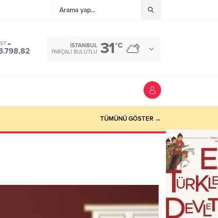
31
IST
°C
İSTANBUL
3.798,82
PARÇALI BULUTLU
TÜMÜNÜ GÖSTER →