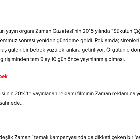
n yayın organı Zaman Gazetesi’nin 2015 yılında “Sükutun Çığlı
5 Temmuz sonrası yeniden gündeme geldi. Reklamda; sirenlerin 
ş gülen bir bebek yüzü ekranlara getiriliyor. Örgütün o dö
girişiminden tam 9 ay 10 gün önce yayınlanmış olması.
ebek
isi’nin 2014’te yayınlanan reklamı filminin Zaman reklamına y
k sahnede…
eşlik Zamanı’ temalı kampanyasında da dikkati çeken bir ‘as