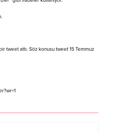
er” gibi ifadeler kullanıyor.
ı.
bir tweet attı. Söz konusu tweet 15 Temmuz
er?wr=1