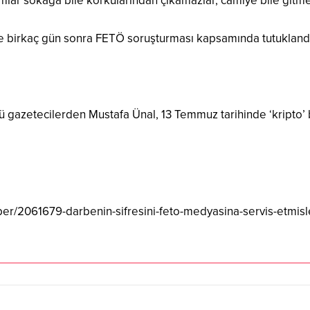
ar sokağa bile korkularından çıkamazlar, camiye bile gitmezl
e birkaç gün sonra FETÖ soruşturması kapsamında tutukland
 gazetecilerden Mustafa Ünal, 13 Temmuz tarihinde ‘kripto’ 
er/2061679-darbenin-sifresini-feto-medyasina-servis-etmisl