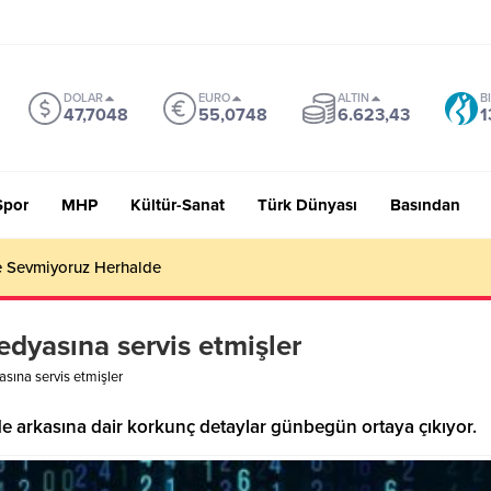
DOLAR
EURO
ALTIN
B
47,7048
55,0748
6.623,43
1
Spor
MHP
Kültür-Sanat
Türk Dünyası
Basından
 Sevmiyoruz Herhalde
dyasına servis etmişler
sına servis etmişler
 arkasına dair korkunç detaylar günbegün ortaya çıkıyor.