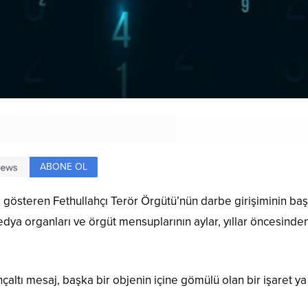
ABONE OL
österen Fethullahçı Terör Örgütü’nün darbe girişiminin başarı
ya organları ve örgüt mensuplarının aylar, yıllar öncesinden 
nçaltı mesaj, başka bir objenin içine gömülü olan bir işaret