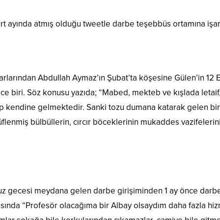
t ayında atmış olduğu tweetle darbe teşebbüs ortamına işare
larından Abdullah Aymaz’ın Şubat’ta köşesine Gülen’in 12 Eylü
ce biri. Söz konusu yazıda; “Mabed, mekteb ve kışlada letaif,
ip kendine gelmektedir. Sanki tozu dumana katarak gelen biri
üflenmiş bülbüllerin, cırcır böceklerinin mukaddes vazifeleri
ecesi meydana gelen darbe girişiminden 1 ay önce darbe çığı
ında “Profesör olacağıma bir Albay olsaydım daha fazla hi