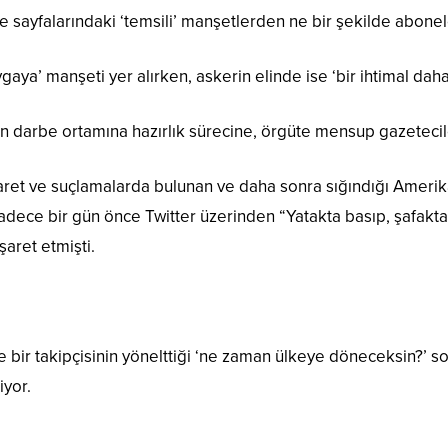
te sayfalarındaki ‘temsili’ manşetlerden ne bir şekilde abonel
aya’ manşeti yer alırken, askerin elinde ise ‘bir ihtimal daha
n darbe ortamına hazırlık sürecine, örgüte mensup gazetecil
araret ve suçlamalarda bulunan ve daha sonra sığındığı Amer
dece bir gün önce Twitter üzerinden “Yatakta basıp, şafakt
aret etmişti.
 bir takipçisinin yönelttiği ‘ne zaman ülkeye döneceksin?’ 
iyor.