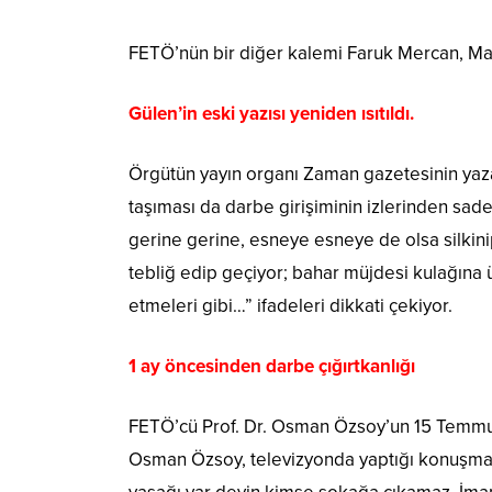
FETÖ’nün bir diğer kalemi Faruk Mercan, Mar
Gülen’in eski yazısı yeniden ısıtıldı.
Örgütün yayın organı Zaman gazetesinin yazar
taşıması da darbe girişiminin izlerinden sade
gerine gerine, esneye esneye de olsa silkin
tebliğ edip geçiyor; bahar müjdesi kulağına 
etmeleri gibi…” ifadeleri dikkati çekiyor.
1 ay öncesinden darbe çığırtkanlığı
FETÖ’cü Prof. Dr. Osman Özsoy’un 15 Temmuz g
Osman Özsoy, televizyonda yaptığı konuşmas