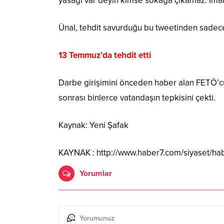
yasağı var deyin kimse sokağa çıkamaz. İmaml
Ünal, tehdit savurduğu bu tweetinden sadec
13 Temmuz’da tehdit etti
Darbe girişimini önceden haber alan FETÖ’cü
sonrası binlerce vatandaşın tepkisini çekti.
Kaynak: Yeni Şafak
KAYNAK : http://www.haber7.com/siyaset/hab
Yorumlar