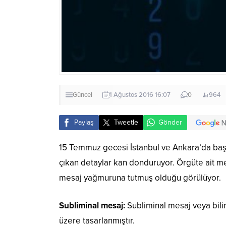
Güncel
1 Ağustos 2016 16:07
0
964
Paylaş
Tweetle
Gönder
15 Temmuz gecesi İstanbul ve Ankara’da baş g
çıkan detaylar kan donduruyor. Örgüte ait med
mesaj yağmuruna tutmuş olduğu görülüyor.
Subliminal mesaj:
Subliminal mesaj veya bili
üzere tasarlanmıştır.