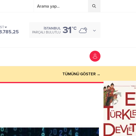
31
IST
°C
İSTANBUL
3.785,25
PARÇALI BULUTLU
TÜMÜNÜ GÖSTER →