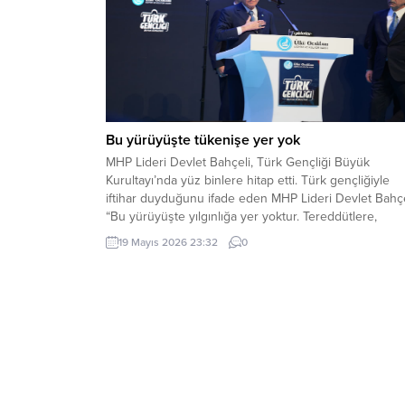
Bu yürüyüşte tükenişe yer yok
MHP Lideri Devlet Bahçeli, Türk Gençliği Büyük
Kurultayı’nda yüz binlere hitap etti. Türk gençliğiyle
iftihar duyduğunu ifade eden MHP Lideri Devlet Bahçe
“Bu yürüyüşte yılgınlığa yer yoktur. Tereddütlere,
teslimiyete, tükenişe yer yoktur” dedi. MHP Lideri Dev
19 Mayıs 2026 23:32
0
Bahçeli, Ülkü Ocakları Eğitim ve Kültür Vakfı Genel
Merkezi tarafından düzenlenen Türk Gençliği Büyük...