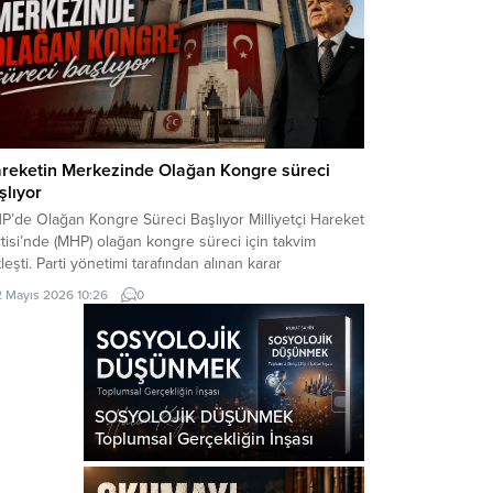
reketin Merkezinde Olağan Kongre süreci
şlıyor
P’de Olağan Kongre Süreci Başlıyor Milliyetçi Hareket
tisi’nde (MHP) olağan kongre süreci için takvim
leşti. Parti yönetimi tarafından alınan karar
rultusunda, teşkilat kongreleri Mayıs ayında
2 Mayıs 2026 10:26
0
latılacak. İlçe ve İl Kongreleri Başlıyor MHP Genel
kan Yardımcısı Semih Yalçın tarafından yapılan
klamada, 27 Nisan 2026 tarihinde gerçekleştirilen
kez Yönetim Kurulu toplantısında kongre...
SOSYOLOJİK DÜŞÜNMEK
Toplumsal Gerçekliğin İnşası