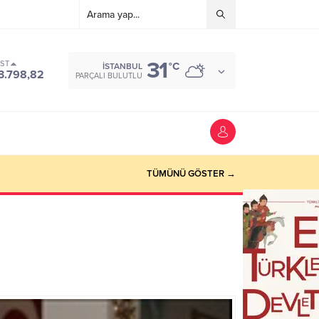
31
IST
°C
İSTANBUL
3.798,82
PARÇALI BULUTLU
TÜMÜNÜ GÖSTER →