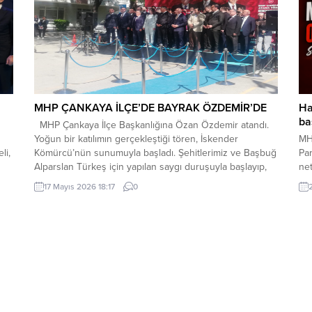
MHP ÇANKAYA İLÇE’DE BAYRAK ÖZDEMİR’DE
Ha
ba
MHP Çankaya İlçe Başkanlığına Özan Özdemir atandı.
Yoğun bir katılımın gerçekleştiği tören, İskender
MH
li,
Kömürcü’nün sunumuyla başladı. Şehitlerimiz ve Başbuğ
Par
Alparslan Türkeş için yapılan saygı duruşuyla başlayıp,
net
let
İstiklal Marşımız ve Kuran-ı Kerim okunmasıyla devam
doğ
17 Mayıs 2026 18:17
0
etti. Yeni İlçe Başkanı Ozan Özdemir kürsüye gelerek
baş
kısa bir konuşma yaptı. Misafirlere hoşgeldiniz, şerefler
Baş
verdiniz...
açı
Mer