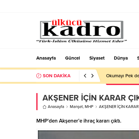
Anasayfa
Güncel
Siyaset
Dünya
SON DAKİKA
Okumayı Pek de
AKŞENER İÇİN KARAR ÇI
Anasayfa
Manşet
,
MHP
AKŞENER İÇİN KARAR 
MHP’den Akşener’e ihraç kararı çıktı.