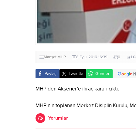
Manşet
MHP
8 Eylül 2016 16:39
0
1.
Paylaş
Tweetle
Gönder
MHP’den Akşener’e ihraç kararı çıktı.
MHP’nin toplanan Merkez Disiplin Kurulu, Mer
Yorumlar