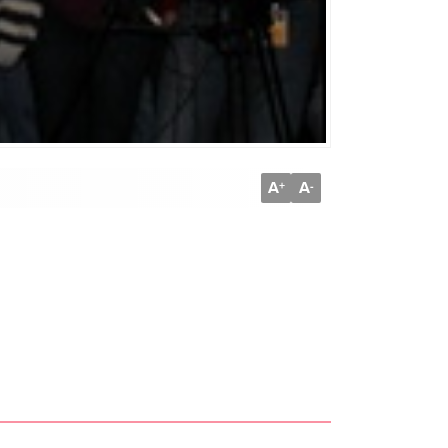
A
A
+
-