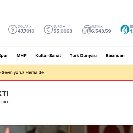
DOLAR
EURO
ALTIN
B
47,7010
55,0063
6.543,59
1
Spor
MHP
Kültür-Sanat
Türk Dünyası
Basından
 Sevmiyoruz Herhalde
KTI
ÇIKTI