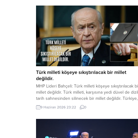
Türk milleti köşeye sıkıştırılacak bir millet
değildir.
MHP Lideri Bahçeli: Türk milleti köşeye sıkıştırılacak bi
millet değildir. Türk milleti, karşısına yedi düvel de dizi
tarih sahnesinden silinecek bir millet değildir. Türkiye,
ham hayaller kurulup çizilen haritaların kenarına
9 Haziran 2026 23:22
0
sıkıştırılacak, eline bir avuç toprak verilip denizlerinde
koparılacak bir ülke değildir. Devlet Bahçeli MHP TB
Grup Toplantısı’nda Türkiye’nin gündemine ve...