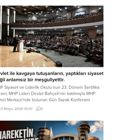
vlet ile kavgaya tutuşanların, yaptıkları siyaset
ğil anlamsız bir meşguliyettir.
P Siyaset ve Liderlik Okulu’nun 23. Dönem Sertifika
eni, MHP Lideri Devlet Bahçeli’nin katılımıyla MHP
nel Merkezi’nde bulunan Gün Sazak Konferans
lonu’nda gerçekleştirildi. Törende konuşan MHP Lideri
23 Mayıs 2026 10:07
0
let Bahçeli, gündeme ilişkin önemli
ğerlendirmelerde bulundu: Değerli Dava
kadaşlarım, Muhterem Hanımefendiler, Beyefendiler,
tifika Almaya Hak Kazanmış Değerli Kardeşlerim,
ın Basın Mensupları, Türkçe...