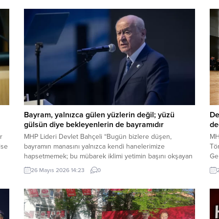
Bayram, yalnızca gülen yüzlerin değil; yüzü
De
gülsün diye bekleyenlerin de bayramıdır
de
r
MHP Lideri Devlet Bahçeli “Bugün bizlere düşen,
MH
lse
bayramın manasını yalnızca kendi hanelerimize
Tör
hapsetmemek; bu mübarek iklimi yetimin başını okşayan
Ge
ele, yoksulun sofrasına uzanan lokmaya, yaşlının duasını
Sa
26 Mayıs 2026 14:23
0
n
alan güler yüze, yalnızın kapısını çalan muhabbete
Dev
MM
dönüştürmektir. Çünkü bayram, yalnızca gülen yüzlerin
de
değil; yüzü gülsün diye bekleyenlerin de bayramıdır.
Ar
Bayram, yalnızca varlık içinde...
Ser
Say