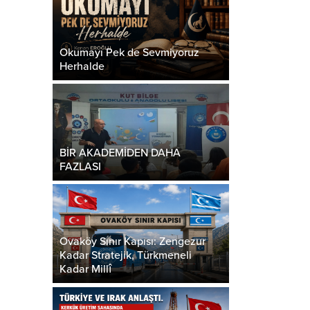
Okumayı Pek de Sevmiyoruz
Herhalde
BİR AKADEMİDEN DAHA
FAZLASI
Ovaköy Sınır Kapısı: Zengezur
Kadar Stratejik, Türkmeneli
Kadar Millî