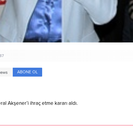
087
ABONE OL
al Akşener’i ihraç etme kararı aldı.