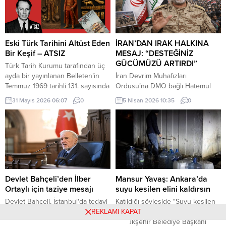
Kemerköprü Mahallesi’nde dün
Haziran 2026 tarihinde kabul
akşam saatlerinde Cumhuriyet
edilen Türkiye Raporu, teknik bir
Parkı içerisindeki direkte bulunan
ilerleme belgesi olmaktan ziyade,
Türk bayrağı rüzgar nedeniyle
Türkiye-AB ilişkilerinin gerilimli fay
ipinin kopmasıyla yere düştü. Bu
hatlarını derinleştiren ve
Eski Türk Tarihini Altüst Eden
İRAN’DAN IRAK HALKINA
sırada parkta oynayan çocuklar
Ankara’nın stratejik özerkliğini
Bir Keşif – ATSIZ
MESAJ: “DESTEĞİNİZ
yere...
hedef alan bir siyasi pozisyon
GÜCÜMÜZÜ ARTIRDI”
Türk Tarih Kurumu tarafından üç
belgesi niteliğindedir. Raporun
ayda bir yayınlanan Belleten’in
İran Devrim Muhafızları
içeriği, Türkiye’nin iç siyasi
Temmuz 1969 tarihli 131. sayısında
Ordusu’na DMO bağlı Hatemul
dengelerine...
(427. sayfada) «Milâttan Önce IV.
Enbiya Merkez Karargahı
31 Mayıs 2026 06:07
0
5 Nisan 2026 10:35
0
Yüzyıla Ait Türkçe Yazıtlar
Sözcüsü İbrahim Zülfikari,
Bulundu» başlıklı kısa bir haber
Hürmüz Boğazı üzerinden
vardı. Tass Ajansı’nın Alma Ata
uygulanan kısıtlamalara ilişkin
kaynaklı bir haberinde, bu
yaptığı açıklamada, Irak’ın bu
yazıtlarda yapılan incelemelere
kısıtlamalardan muaf tutulacağını
göre, bunların Milât’tan Önce IV.
belirtti.
Yüzyılda meydana getirildiği ve
merkezi...
Devlet Bahçeli’den İlber
Mansur Yavaş: Ankara’da
Ortaylı için taziye mesajı
suyu kesilen elini kaldırsın
Devlet Bahçeli, İstanbul'da tedavi
Katıldığı söyleşide "Suyu kesilen
gördüğü hastanede hayatını
elini kaldırsın" diyen Ankara
REKLAMI KAPAT
kaybeden Prof. Dr. İlber Ortaylı
Büyükşehir Belediye Başkanı