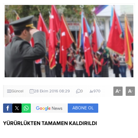
A
A
+
-
Güncel
28 Ekim 2016 08:29
0
970
ABONE OL
YÜRÜRLÜKTEN TAMAMEN KALDIRILDI