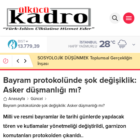
28
DOLAR
°C
İSTANBUL
47,7111
HAFIF YAĞMURLU
Okumayı Pek de Sevmiyoruz Herhalde
Bayram protokolünde şok değişiklik:
Asker düşmanlığı mı?
Anasayfa
Güncel
Bayram protokolünde şok değişiklik: Asker düşmanlığı mı?
Milli ve resmi bayramlar ile tarihi günlerde yapılacak
tören ve kutlamalar yönetmeliği değiştirildi, garnizon
komutanları protokolden çıkarıldı..