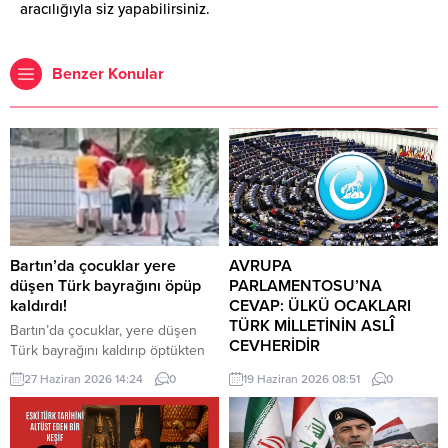
aracılığıyla siz yapabilirsiniz.
Benzer Konular
Bartın’da çocuklar yere
AVRUPA
düşen Türk bayrağını öpüp
PARLAMENTOSU’NA
kaldırdı!
CEVAP: ÜLKÜ OCAKLARI
TÜRK MİLLETİNİN ASLÎ
Bartın’da çocuklar, yere düşen
CEVHERİDİR
Türk bayrağını kaldırıp öptükten
sonra gelen itfaiye ekiplerinin de
MHP milletvekili Prof. Dr. İlyas
27 Haziran 2026 14:24
0
19 Haziran 2026 08:51
0
yardımıyla göndere çekti. O anlar
Topsakal AB parlamentosuna
cep telefonu kamerası tarafından
cevap verdi: Avrupa
kaydedildi. Yerden kaldırıp öptüler
Parlamentosu tarafından 17