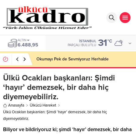
31
BIST
°C
İSTANBUL
13.798,82
PARÇALI BULUTLU
Okumayı Pek de Sevmiyoruz Herhalde
Ülkü Ocakları başkanları: Şimdi
‘hayır’ demezsek, bir daha hiç
diyemeyebiliriz.
Anasayfa
Ülkücü Hareket
Ülkü Ocakları başkanları: Şimdi ‘hayır’ demezsek, bir daha hiç
diyemeyebiliriz.
Biliyor ve bildiriyoruz ki; şimdi ‘hayır’ demezsek, bir daha