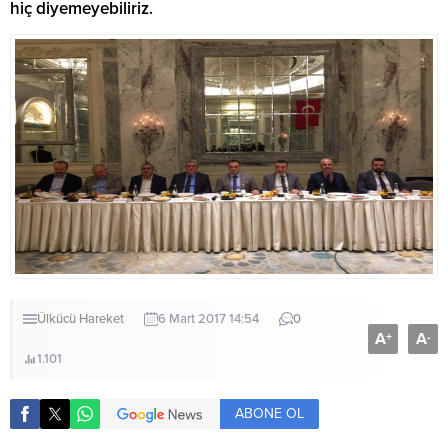
hiç diyemeyebiliriz.
Ülkücü Hareket
6 Mart 2017 14:54
0
A
A
+
-
1.101
ABONE OL