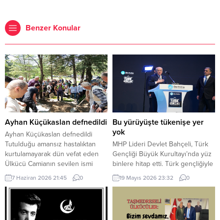
Benzer Konular
Ayhan Küçükaslan defnedildi
Bu yürüyüşte tükenişe yer
yok
Ayhan Küçükaslan defnedildi
Tutulduğu amansız hastalıktan
MHP Lideri Devlet Bahçeli, Türk
kurtulamayarak dün vefat eden
Gençliği Büyük Kurultayı’nda yüz
Ülkücü Camianın sevilen ismi
binlere hitap etti. Türk gençliğiyle
Ayhan Küçükaslan, yoğun bir
iftihar duyduğunu ifade eden
7 Haziran 2026 21:45
0
19 Mayıs 2026 23:32
0
katılımın olduğu cenaze merasimi
MHP Lideri Devlet Bahçeli, “Bu
sonrası Karşıyaka Mezarlığına
yürüyüşte yılgınlığa yer yoktur.
defnedildi. Küçükaslan’ın
Tereddütlere, teslimiyete,
cenazesine katılan eş-dost akraba
tükenişe yer yoktur” dedi. MHP