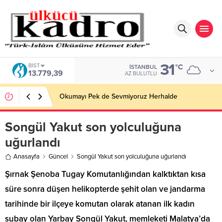
31
BIST
°C
İSTANBUL
13.779,39
AZ BULUTLU
Okumayı Pek de Sevmiyoruz Herhalde
Songül Yakut son yolculuğuna
uğurlandı
Anasayfa
Güncel
Songül Yakut son yolculuğuna uğurlandı
Şırnak Şenoba Tugay Komutanlığından kalktıktan kısa
süre sonra düşen helikopterde şehit olan ve jandarma
tarihinde bir ilçeye komutan olarak atanan ilk kadın
subay olan Yarbay Songül Yakut, memleketi Malatya’da