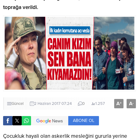
toprağa verildi.
A
A
+
-
Güncel
2 Haziran 2017 07:24
0
1.257
ABONE OL
Çocukluk hayali olan askerlik mesleğini gururla yerine