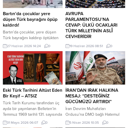
Bartın’da çocuklar yere
AVRUPA
düşen Türk bayrağını öpüp
PARLAMENTOSU’NA
kaldırdı!
CEVAP: ÜLKÜ OCAKLARI
TÜRK MİLLETİNİN ASLÎ
Bartın’da çocuklar, yere düşen
CEVHERİDİR
Türk bayrağını kaldırıp öptükten
sonra gelen itfaiye ekiplerinin de
MHP milletvekili Prof. Dr. İlyas
27 Haziran 2026 14:24
0
19 Haziran 2026 08:51
0
yardımıyla göndere çekti. O anlar
Topsakal AB parlamentosuna
cep telefonu kamerası tarafından
cevap verdi: Avrupa
kaydedildi. Yerden kaldırıp öptüler
Parlamentosu tarafından 17
Kemerköprü Mahallesi’nde dün
Haziran 2026 tarihinde kabul
akşam saatlerinde Cumhuriyet
edilen Türkiye Raporu, teknik bir
Parkı içerisindeki direkte bulunan
ilerleme belgesi olmaktan ziyade,
Türk bayrağı rüzgar nedeniyle
Türkiye-AB ilişkilerinin gerilimli fay
ipinin kopmasıyla yere düştü. Bu
hatlarını derinleştiren ve
Eski Türk Tarihini Altüst Eden
İRAN’DAN IRAK HALKINA
sırada parkta oynayan çocuklar
Ankara’nın stratejik özerkliğini
Bir Keşif – ATSIZ
MESAJ: “DESTEĞİNİZ
yere...
hedef alan bir siyasi pozisyon
GÜCÜMÜZÜ ARTIRDI”
Türk Tarih Kurumu tarafından üç
belgesi niteliğindedir. Raporun
ayda bir yayınlanan Belleten’in
İran Devrim Muhafızları
içeriği, Türkiye’nin iç siyasi
Temmuz 1969 tarihli 131. sayısında
Ordusu’na DMO bağlı Hatemul
dengelerine...
(427. sayfada) «Milâttan Önce IV.
Enbiya Merkez Karargahı
31 Mayıs 2026 06:07
0
5 Nisan 2026 10:35
0
Yüzyıla Ait Türkçe Yazıtlar
Sözcüsü İbrahim Zülfikari,