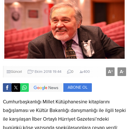
A
A
+
-
Güncel
7 Ekim 2018 19:44
0
400
ABONE OL
Cumhurbaşkanlığı Millet Kütüphanesine kitaplarını
bağışlaması ve Kültür Bakanlığı danışmanlığı ile ilgili tepki
ile karşılaşan İlber Ortaylı Hürriyet Gazetesi’ndeki
bugünkü köşe yazısında spekülasyonlara cevap verdi: