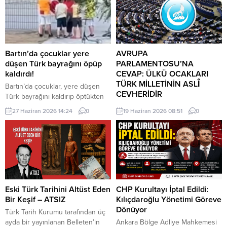
Bartın’da çocuklar yere
AVRUPA
düşen Türk bayrağını öpüp
PARLAMENTOSU’NA
kaldırdı!
CEVAP: ÜLKÜ OCAKLARI
TÜRK MİLLETİNİN ASLÎ
Bartın’da çocuklar, yere düşen
CEVHERİDİR
Türk bayrağını kaldırıp öptükten
sonra gelen itfaiye ekiplerinin de
MHP milletvekili Prof. Dr. İlyas
27 Haziran 2026 14:24
0
19 Haziran 2026 08:51
0
yardımıyla göndere çekti. O anlar
Topsakal AB parlamentosuna
cep telefonu kamerası tarafından
cevap verdi: Avrupa
kaydedildi. Yerden kaldırıp öptüler
Parlamentosu tarafından 17
Kemerköprü Mahallesi’nde dün
Haziran 2026 tarihinde kabul
akşam saatlerinde Cumhuriyet
edilen Türkiye Raporu, teknik bir
Parkı içerisindeki direkte bulunan
ilerleme belgesi olmaktan ziyade,
Türk bayrağı rüzgar nedeniyle
Türkiye-AB ilişkilerinin gerilimli fay
ipinin kopmasıyla yere düştü. Bu
hatlarını derinleştiren ve
Eski Türk Tarihini Altüst Eden
CHP Kurultayı İptal Edildi:
sırada parkta oynayan çocuklar
Ankara’nın stratejik özerkliğini
Bir Keşif – ATSIZ
Kılıçdaroğlu Yönetimi Göreve
yere...
hedef alan bir siyasi pozisyon
Dönüyor
Türk Tarih Kurumu tarafından üç
belgesi niteliğindedir. Raporun
ayda bir yayınlanan Belleten’in
Ankara Bölge Adliye Mahkemesi