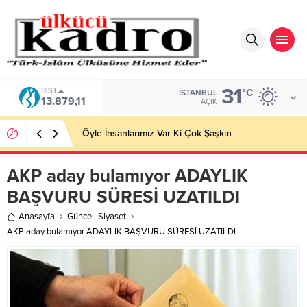
31
BIST
°C
İSTANBUL
13.879,11
AÇIK
Öyle İnsanlarımız Var Ki Çok Şaşkın
AKP aday bulamıyor ADAYLIK
BAŞVURU SÜRESİ UZATILDI
Anasayfa
Güncel
,
Siyaset
AKP aday bulamıyor ADAYLIK BAŞVURU SÜRESİ UZATILDI