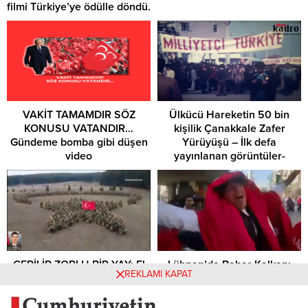
filmi Türkiye’ye ödülle döndü.
VAKİT TAMAMDIR SÖZ
Ülkücü Hareketin 50 bin
KONUSU VATANDIR…
kişilik Çanakkale Zafer
Gündeme bomba gibi düşen
Yürüyüşü – İlk defa
video
yayınlanan görüntüler-
GERİLİR ZORLU BİR YAY: El
Lübnan’da Bahar Kalkanı
REKLAMI KAPAT
Bab’da Şehit düşen
Harekâtı coşkusu
Kahraman Asker Tarık
Koçoğlu hatırasına