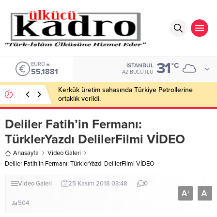
31
EURO
°C
İSTANBUL
55,1881
AZ BULUTLU
Kerkük üretim sahasında Türkiye Petrollerine
ortaklık verildi.
Deliler Fatih’in Fermanı:
TürklerYazdı DelilerFilmi VİDEO
Anasayfa
Video Galeri
Deliler Fatih’in Fermanı: TürklerYazdı DelilerFilmi VİDEO
Video Galeri
25 Kasım 2018 03:48
0
A
A
+
-
504