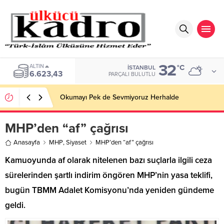
32
ALTIN
°C
İSTANBUL
6.623,43
PARÇALI BULUTLU
Okumayı Pek de Sevmiyoruz Herhalde
MHP’den “af” çağrısı
Anasayfa
MHP
,
Siyaset
MHP’den “af” çağrısı
Kamuoyunda af olarak nitelenen bazı suçlarla ilgili ceza
sürelerinden şartlı indirim öngören MHP’nin yasa teklifi,
bugün TBMM Adalet Komisyonu’nda yeniden gündeme
geldi.