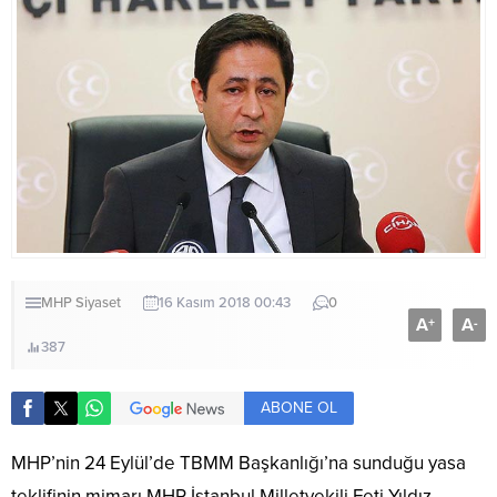
MHP
Siyaset
16 Kasım 2018 00:43
0
A
A
+
-
387
ABONE OL
MHP’nin 24 Eylül’de TBMM Başkanlığı’na sunduğu yasa
teklifinin mimarı MHP İstanbul Milletvekili Feti Yıldız,