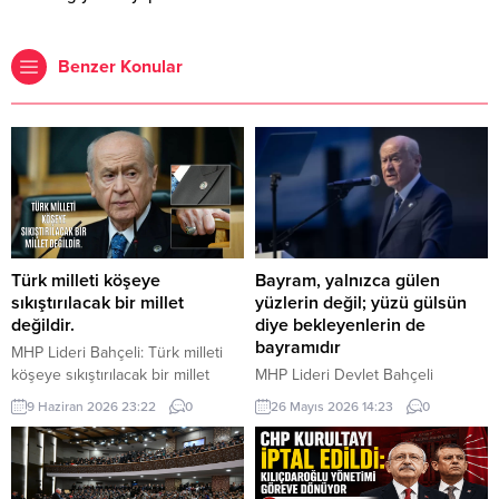
Benzer Konular
Türk milleti köşeye
Bayram, yalnızca gülen
sıkıştırılacak bir millet
yüzlerin değil; yüzü gülsün
değildir.
diye bekleyenlerin de
bayramıdır
MHP Lideri Bahçeli: Türk milleti
köşeye sıkıştırılacak bir millet
MHP Lideri Devlet Bahçeli
değildir. Türk milleti, karşısına
“Bugün bizlere düşen, bayramın
9 Haziran 2026 23:22
0
26 Mayıs 2026 14:23
0
yedi düvel de dizilse tarih
manasını yalnızca kendi
sahnesinden silinecek bir millet
hanelerimize hapsetmemek; bu
değildir. Türkiye, ham hayaller
mübarek iklimi yetimin başını
kurulup çizilen haritaların
okşayan ele, yoksulun sofrasına