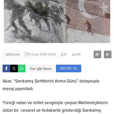
A
A
+
-
Siyaset
5 Ocak 2019 13:29
0
349
ABONE OL
Akar, “Sarıkamış Şehitlerini Anma Günü” dolayısıyla
mesaj yayımladı.
Yüreği vatan ve millet sevgisiyle çarpan Mehmetçiklerin
üstün bir cesaret ve fedakarlık gösterdiği Sarıkamış