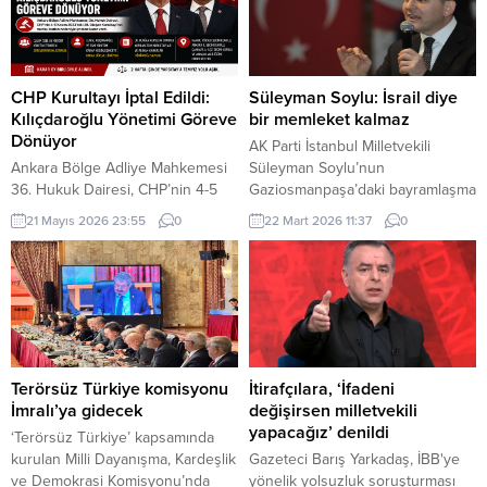
CHP Kurultayı İptal Edildi:
Süleyman Soylu: İsrail diye
Kılıçdaroğlu Yönetimi Göreve
bir memleket kalmaz
Dönüyor
AK Parti İstanbul Milletvekili
Ankara Bölge Adliye Mahkemesi
Süleyman Soylu’nun
36. Hukuk Dairesi, CHP’nin 4-5
Gaziosmanpaşa’daki bayramlaşma
Kasım 2023 tarihlerinde
programında İsrail hakkında
21 Mayıs 2026 23:55
0
22 Mart 2026 11:37
0
gerçekleştirilen 38. Olağan
söylediği sözler sosyal medyada
Kurultayı’na ilişkin açılan davada
ve siyasi arenada geniş yankı
kararını açıkladı. Mahkeme,
uyandırdı.
kurultayın “mutlak butlan”
gerekçesiyle geçersiz olduğuna
hükmederek, kurultayın yapıldığı
tarihten itibaren iptal edilmesine
karar verdi. Kararla birlikte, söz
Terörsüz Türkiye komisyonu
İtirafçılara, ‘İfadeni
konusu kurultay sonrasında
İmralı’ya gidecek
değişirsen milletvekili
gerçekleştirilen tüm olağan ve
yapacağız’ denildi
‘Terörsüz Türkiye’ kapsamında
olağanüstü kurultayların yanı...
kurulan Milli Dayanışma, Kardeşlik
Gazeteci Barış Yarkadaş, İBB'ye
ve Demokrasi Komisyonu’nda
yönelik yolsuzluk soruşturması