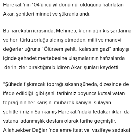
Harekatı’nın 104’üncü yıl dönümü olduğunu hatırlatan
Akar, şehitleri minnet ve şükranla andı.
Bu harekatın icrasında, Mehmetçiklerin ağır kış şartlarına
ve her türlü zorluğa aldırış etmeden, milli ve manevi
değerler uğruna “Ölürsem şehit, kalırsam gazi” anlayışı
içinde şehadet mertebesine ulaşmalarının hafızalarda
derin izler bıraktığını bildiren Akar, şunları kaydetti:
“Şüheda fışkıracak toprağı sıksan şüheda, dizesinde de
ifade edildiği gibi şanlı tarihimiz boyunca kutsal vatan
toprağının her karışını mübarek kanıyla sulayan
şehitlerimizin Sarıkamış Harekatı’ndaki fedakarlıkları da
vatana adanmışlık destanı olarak tarihe geçmiştir.
Allahuekber Dağları’nda emre itaat ve vazifeye sadakat