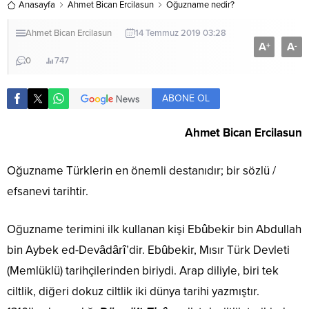
Anasayfa
Ahmet Bican Ercilasun
Oğuzname nedir?
Ahmet Bican Ercilasun
14 Temmuz 2019 03:28
A
A
+
-
0
747
ABONE OL
Ahmet Bican Ercilasun
Oğuzname Türklerin en önemli destanıdır; bir sözlü /
efsanevi tarihtir.
Oğuzname terimini ilk kullanan kişi Ebûbekir bin Abdullah
bin Aybek ed-Devâdârî’dir. Ebûbekir, Mısır Türk Devleti
(Memlüklü) tarihçilerinden biriydi. Arap diliyle, biri tek
ciltlik, diğeri dokuz ciltlik iki dünya tarihi yazmıştır.