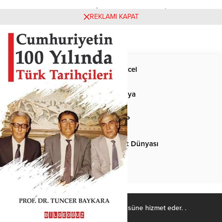
Henüz yorum yapılmamış. İlk yorumu yukarıdaki form
REKLAMI KAPAT
aracılığıyla siz yapabilirsiniz.
Anasayfa
Güncel
Siyaset
Dünya
Spor
MHP
Kültür-Sanat
Türk Dünyası
Basından
Ülkücü Kadro, Türk-İslâm ülküsüne hizmet eder. .