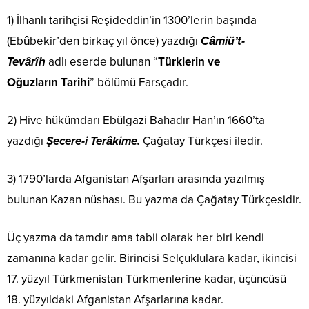
1) İlhanlı tarihçisi Reşideddin’in 1300’lerin başında
(Ebûbekir’den birkaç yıl önce) yazdığı
Câmiü’t-
Tevârîh
adlı eserde bulunan “
Türklerin ve
Oğuzların
Tarihi
” bölümü Farsçadır.
2) Hive hükümdarı Ebülgazi Bahadır Han’ın 1660’ta
yazdığı
Şecere-i Terâkime.
Çağatay Türkçesi iledir.
3) 1790’larda Afganistan Afşarları arasında yazılmış
bulunan Kazan nüshası. Bu yazma da Çağatay Türkçesidir.
Üç yazma da tamdır ama tabii olarak her biri kendi
zamanına kadar gelir. Birincisi Selçuklulara kadar, ikincisi
17. yüzyıl Türkmenistan Türkmenlerine kadar, üçüncüsü
18. yüzyıldaki Afganistan Afşarlarına kadar.