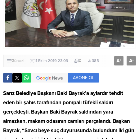
A
A
+
-
Güncel
11 Ekim 2019 23:09
0
385
ABONE OL
Sarız Belediye Başkanı Baki Bayrak’a aylardır tehdit
eden bir şahıs tarafından pompalı tüfekli saldırı
gerçekleşti. Başkan Baki Bayrak saldırıdan yara
almazken, makam odasının camları parçalandı. Başkan
Bayrak, “Savcı beye suç duyurusunda bulundum iki gün