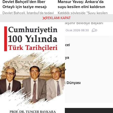
merkezi...
Devlet Bahçeli’den İlber
Mansur Yavaş: Ankara’da
Ortaylı için taziye mesajı
suyu kesilen elini kaldırsın
Devlet Bahçeli, İstanbul'da tedavi
Katıldığı söyleşide "Suyu kesilen
gördüğü hastanede hayatını
elini kaldırsın" diyen Ankara
REKLAMI KAPAT
kaybeden Prof. Dr. İlber Ortaylı
Büyükşehir Belediye Başkanı
için taziye mesajı yayımladı.
Mansur Yavaş, gençlerin yarısının
14 Mart 2026 00:00
0
29 Ocak 2026 08:30
0
elini kaldırması sonucu neye
uğradığını şaşırdı.
Anasayfa
Güncel
Siyaset
Dünya
Spor
MHP
Kültür-Sanat
Türk Dünyası
Basından