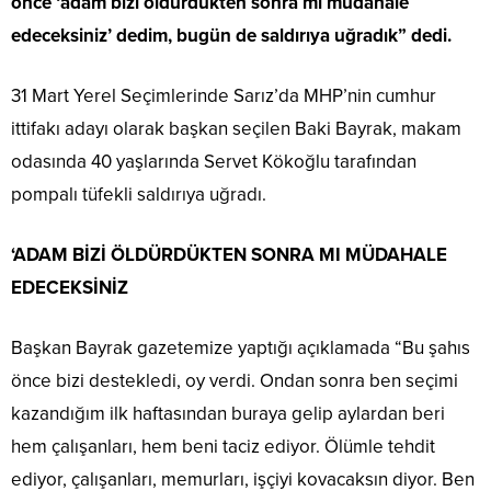
önce ‘adam bizi öldürdükten sonra mı müdahale
edeceksiniz’ dedim, bugün de saldırıya uğradık” dedi.
31 Mart Yerel Seçimlerinde Sarız’da MHP’nin cumhur
ittifakı adayı olarak başkan seçilen Baki Bayrak, makam
odasında 40 yaşlarında Servet Kökoğlu tarafından
pompalı tüfekli saldırıya uğradı.
‘ADAM BİZİ ÖLDÜRDÜKTEN SONRA MI MÜDAHALE
EDECEKSİNİZ
Başkan Bayrak gazetemize yaptığı açıklamada “Bu şahıs
önce bizi destekledi, oy verdi. Ondan sonra ben seçimi
kazandığım ilk haftasından buraya gelip aylardan beri
hem çalışanları, hem beni taciz ediyor. Ölümle tehdit
ediyor, çalışanları, memurları, işçiyi kovacaksın diyor. Ben